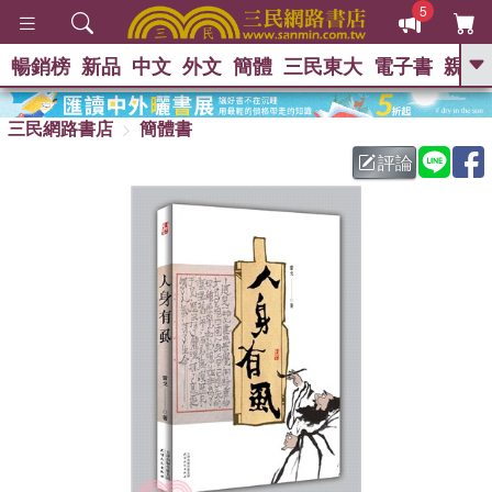
5
暢銷榜
新品
中文
外文
簡體
三民東大
電子書
親子
GO
三民網路書店
簡體書
熱搜：
評論