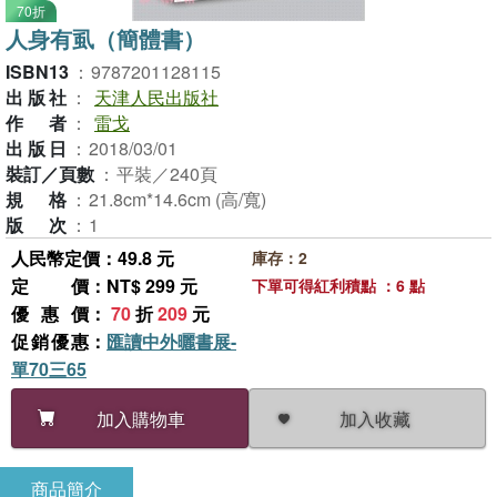
70折
人身有虱（簡體書）
ISBN13
：
9787201128115
出版社
：
天津人民出版社
作者
：
雷戈
出版日
：
2018/03/01
裝訂／頁數
：
平裝／240頁
規格
：
21.8cm*14.6cm (高/寬)
版次
：
1
人民幣定價：49.8 元
庫存：2
定價
：NT$ 299 元
下單可得紅利積點 ：6 點
優惠價
：
70
折
209
元
促銷優惠
：
匯讀中外曬書展-
單70三65
加入收藏
加入購物車
商品簡介