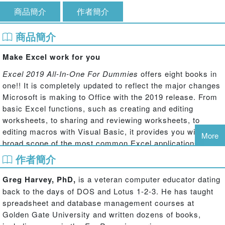
商品簡介
作者簡介
商品簡介
Make Excel work for you
Excel 2019 All-In-One For Dummies
offers eight books in
one!! It is completely updated to reflect the major changes
Microsoft is making to Office with the 2019 release. From
basic Excel functions, such as creating and editing
worksheets, to sharing and reviewing worksheets, to
editing macros with Visual Basic, it provides you with a
More
broad scope of the most common Excel applications and
functions—including formatting worksheets, setting up
作者簡介
formulas, protecting worksheets, importing data, charting
data, and performing statistical functions.
Greg Harvey, PhD,
is a veteran computer educator dating
back to the days of DOS and Lotus 1-2-3. He has taught
The book covers importing data, building and editing
spreadsheet and database management courses at
worksheets, creating formulas, generating pivot tables,
Golden Gate University and written dozens of books,
and performing financial functions, what-if scenarios,