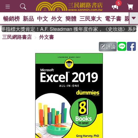
5
暢銷榜
新品
中文
外文
簡體
三民東大
電子書
親子
GO
指標大獎肯定！A.F. Steadman 獲年度作家，《史坎德》系
三民網路書店
外文書
、
熱搜：
東野圭吾
高希均教授回憶錄
、
、
、
The Odyssey
父親節
如果歷
評論
、
、
史是一群喵
暑期推薦
國際布克
、
、
獎 臺灣漫遊錄
方念華
台灣的李
、
、
登輝時代
數學女孩：黎曼猜想
偉大的迷走神經