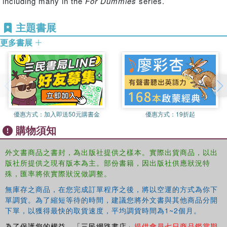
including many in the
For Dummies
series.
database functions, and Web queries. More advanced
topics include worksheet sharing and auditing, performing
主題書展
error trapping, building and running macros, charting data,
更多書展
and using Excel in conjunction with Microsoft Power BI
(Business Intelligence) to analyze, model, and visualize
vast quantities of data from a variety of local and online
sources.
Get familiar with Worksheet design
Find out how to work with charts and graphics
優惠方式：
加入即送50元購書金
優惠方式：
19折起
Use Excel for data management, analysis, modeling, and
購物須知
visualization
Make sense of macros and VBA
外文書商品之書封，為出版社提供之樣本。實際出貨商品，以出
If you’re a new or inexperienced user looking to spend
版社所提供之現有版本為主。部份書籍，因出版社供應狀況特
more time on your projects than trying to figure out how to
殊，匯率將依實際狀況做調整。
make Excel work for you, this all-encompassing book
無庫存之商品，在您完成訂單程序之後，將以空運的方式為你下
makes it easy!
單調貨。為了縮短等待的時間，建議您將外文書與其他商品分開
下單，以獲得最快的取貨速度，平均調貨時間為1~2個月。
為了保護您的權益，「三民網路書店」
提供會員七日商品鑑賞期