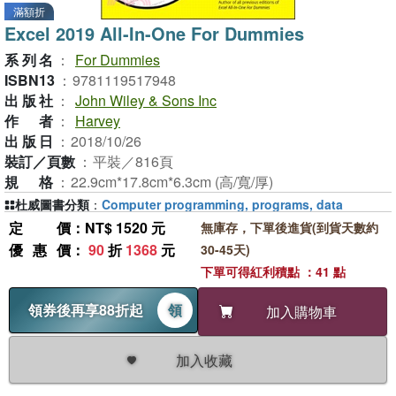
滿額折
Excel 2019 All-In-One For Dummies
系列名
：
For Dummies
ISBN13
：
9781119517948
出版社
：
John Wiley & Sons Inc
作者
：
Harvey
出版日
：
2018/10/26
裝訂／頁數
：
平裝／816頁
規格
：
22.9cm*17.8cm*6.3cm (高/寬/厚)
杜威圖書分類
：
Computer programming, programs, data
定價
：NT$ 1520 元
無庫存，下單後進貨(到貨天數約
優惠價
：
90
折
1368
元
30-45天)
下單可得紅利積點 ：41 點
領券後再享88折起
領
加入購物車
加入收藏