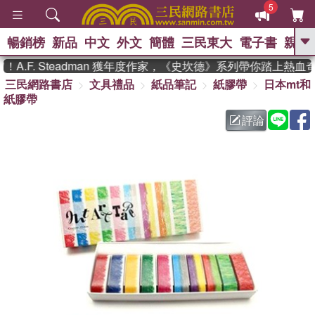
5
暢銷榜
新品
中文
外文
簡體
三民東大
電子書
親子
GO
.F. Steadman 獲年度作家，《史坎德》系列帶你踏上熱血奇
三民網路書店
文具禮品
紙品筆記
紙膠帶
日本mt和
、
熱搜：
東野圭吾
高希均教授回憶錄
紙膠帶
、
、
、
The Odyssey
父親節
如果歷
、
、
史是一群喵
暑期推薦
國際布克
評論
、
、
獎 臺灣漫遊錄
方念華
台灣的李
、
、
登輝時代
數學女孩：黎曼猜想
偉大的迷走神經