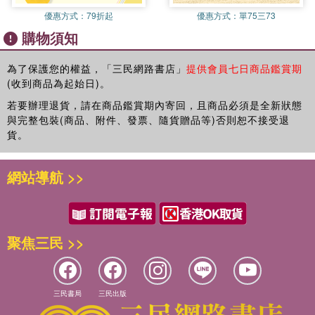
系列：美術系列套組
優惠方式：
79折起
優惠方式：
單75三73
款式：蠟筆 15mm
購物須知
材質：和紙、膠
商品規格：15mm×7m
為了保護您的權益，「三民網路書店」
提供會員七日商品鑑賞期
數量：10捲入
(收到商品為起始日)。
產地：日本
若要辦理退貨，請在商品鑑賞期內寄回，且商品必須是全新狀態
適用年齡：九歲以上
與完整包裝(商品、附件、發票、隨貨贈品等)否則恕不接受退
貨。
用途：個人DIY、美術教材、家居裝飾、商場及會場布置
網站導航 >>
聚焦三民 >>
三民書局
三民出版