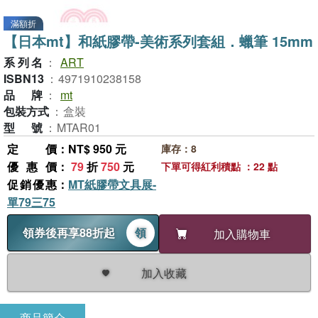
滿額折
【日本mt】和紙膠帶-美術系列套組．蠟筆 15mm
系列名
：
ART
ISBN13
：
4971910238158
品牌
：
mt
包裝方式
：
盒裝
型號
：
MTAR01
定價
：NT$ 950 元
庫存：8
優惠價
：
79
折
750
元
下單可得紅利積點 ：22 點
促銷優惠
：
MT紙膠帶文具展-
單79三75
領券後再享88折起
領
加入購物車
加入收藏
商品簡介