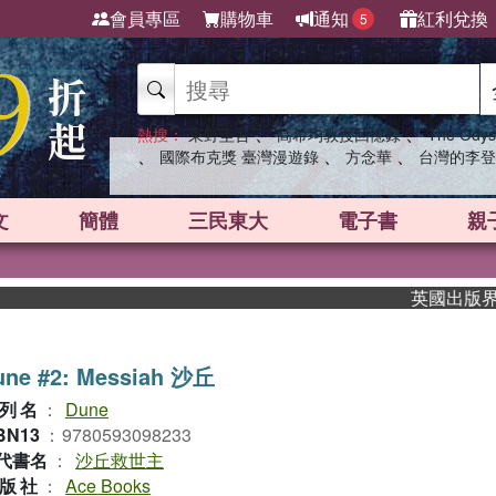
會員專區
購物車
通知
紅利兌換
5
、
、
熱搜：
東野圭吾
高希均教授回憶錄
The Odys
、
、
、
國際布克獎 臺灣漫遊錄
方念華
台灣的李登
文
簡體
三民東大
電子書
親
英國出版界指標大
une #2: Messiah 沙丘
列名
：
Dune
BN13
：
9780593098233
代書名
：
沙丘救世主
版社
：
Ace Books