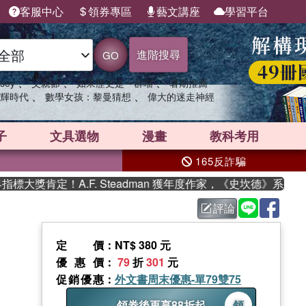
客服中心
領券專區
藝文講座
學習平台
進階搜尋
GO
、
、
、
sey
父親節
如果歷史是一群喵
暑期推薦
、
、
輝時代
數學女孩：黎曼猜想
偉大的迷走神經
子
文具選物
漫畫
教科考用
165反詐騙
獎肯定！A.F. Steadman 獲年度作家，《史坎德》系列帶你
評論
定價
：NT$ 380 元
優惠價
：
79
折
301
元
促銷優惠
：
外文書周末優惠-單79雙75
領券後再享88折起
領