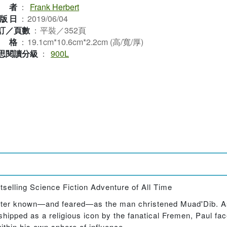
作者
：
Frank Herbert
版日
：
2019/06/04
訂／頁數
：
平裝／352頁
規格
：
19.1cm*10.6cm*2.2cm (高/寬/厚)
思閱讀分級
：
900L
elling Science Fiction Adventure of All Time
better known—and feared—as the man christened Muad'Dib. 
ipped as a religious icon by the fanatical Fremen, Paul fac
hin his own sphere of influence.