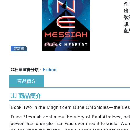
出
裝
藍
滿額折
杜威圖書分類
：
Fiction
商品簡介
商品簡介
Book Two in the Magnificent Dune Chronicles—the Bests
Dune Messiah continues the story of Paul Atreides, 
power than a single man was ever meant to wield. Worsh
he assumed the throne—and a conspiracy conducted wit