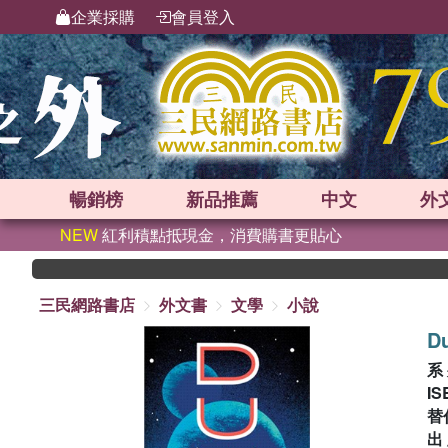
企業採購
會員登入
暢銷榜
新品
推薦
中文
外
NEW
紅利積點抵現金，消費購書更貼心
三民網路書店
外文書
文學
小說
D
系
IS
替
出