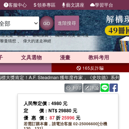
客服中心
領券專區
藝文講座
學習平台
進階搜尋
GO
、
、
果歷史是一群喵
暑期推薦
國際布克獎 臺灣漫
、
黎曼猜想
偉大的迷走神經
子
文具選物
漫畫
教科考用
165反詐騙
肯定！A.F. Steadman 獲年度作家，《史坎德》系列帶你踏
列印
評論
人民幣定價：4980 元
定價
：NT$ 29880 元
優惠價
：
87
折
25996
元
若需訂購本書，請電洽客服 02-25006600[分機
130、131]。