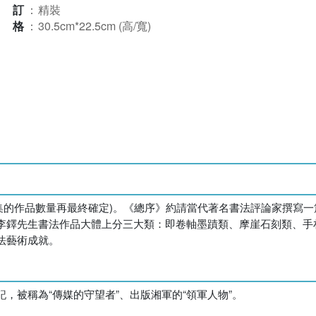
裝訂
：
精裝
規格
：
30.5cm*22.5cm (高/寬)
收集的作品數量再最終確定)。《總序》約請當代著名書法評論家撰寫
李鐸先生書法作品大體上分三大類：即卷軸墨蹟類、摩崖石刻類、手
法藝術成就。
，被稱為“傳媒的守望者”、出版湘軍的“領軍人物”。