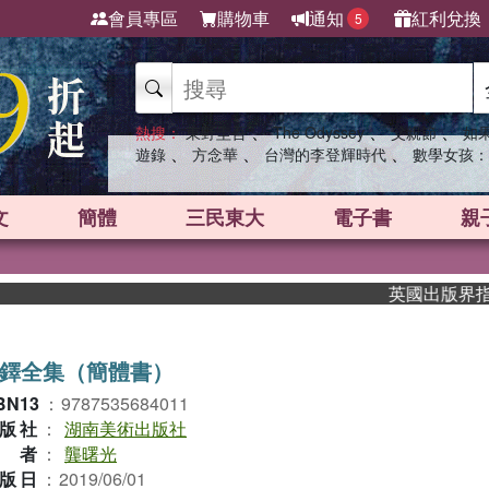
會員專區
購物車
通知
紅利兌換
5
、
、
、
熱搜：
東野圭吾
The Odyssey
父親節
如
、
、
、
遊錄
方念華
台灣的李登輝時代
數學女孩：
文
簡體
三民東大
電子書
親
英國出版界指標大獎
鐸全集（簡體書）
BN13
：
9787535684011
版社
：
湖南美術出版社
作者
：
龔曙光
版日
：
2019/06/01