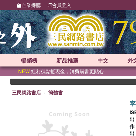
企業採購
會員登入
暢銷榜
新品
推薦
中文
外
NEW
紅利積點抵現金，消費購書更貼心
三民網路書店
簡體書
李
IS
出
出