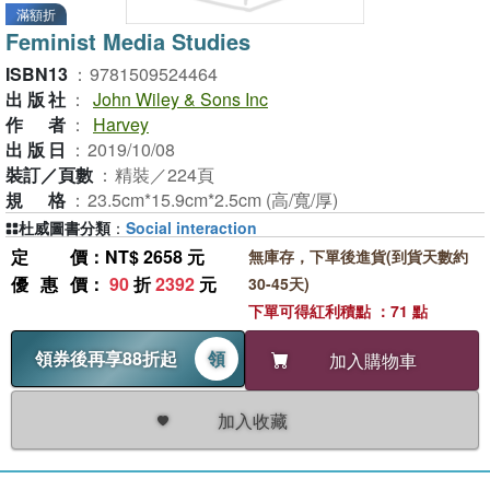
滿額折
Feminist Media Studies
ISBN13
：
9781509524464
出版社
：
John Wiley & Sons Inc
作者
：
Harvey
出版日
：
2019/10/08
裝訂／頁數
：
精裝／224頁
規格
：
23.5cm*15.9cm*2.5cm (高/寬/厚)
杜威圖書分類
：
Social interaction
定價
：NT$ 2658 元
無庫存，下單後進貨(到貨天數約
優惠價
：
90
折
2392
元
30-45天)
下單可得紅利積點 ：71 點
領券後再享88折起
領
加入購物車
加入收藏