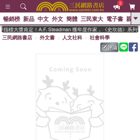
5
暢銷榜
新品
中文
外文
簡體
三民東大
電子書
親子
GO
指標大獎肯定！A.F. Steadman 獲年度作家，《史坎德》系
三民網路書店
外文書
人文社科
社會科學
、
熱搜：
東野圭吾
高希均教授回憶錄
、
、
、
The Odyssey
父親節
如果歷
評論
、
、
史是一群喵
暑期推薦
國際布克
、
、
獎 臺灣漫遊錄
方念華
台灣的李
、
、
登輝時代
數學女孩：黎曼猜想
偉大的迷走神經