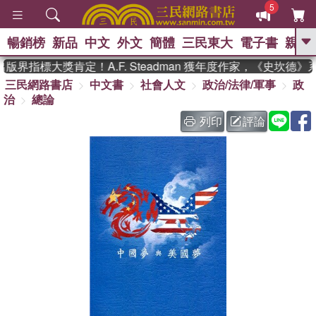
5
暢銷榜
新品
中文
外文
簡體
三民東大
電子書
親子
GO
版界指標大獎肯定！A.F. Steadman 獲年度作家，《史坎德
三民網路書店
中文書
社會人文
政治/法律/軍事
政
、
、
熱搜：
東野圭吾
The Odyssey
治
總論
、
、
父親節
如果歷史是一群喵
暑期
、
、
推薦
國際布克獎 臺灣漫遊錄
方
列印
評論
、
、
念華
台灣的李登輝時代
數學女
、
孩：黎曼猜想
偉大的迷走神經