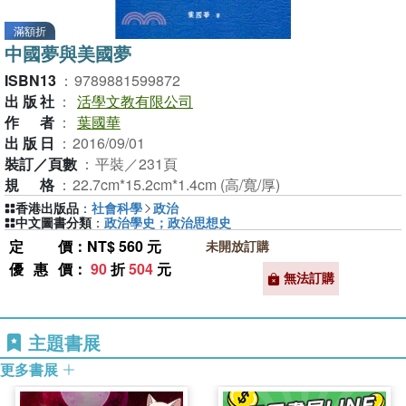
滿額折
中國夢與美國夢
ISBN13
：
9789881599872
出版社
：
活學文教有限公司
作者
：
葉國華
出版日
：
2016/09/01
裝訂／頁數
：
平裝／231頁
規格
：
22.7cm*15.2cm*1.4cm (高/寬/厚)
香港出版品
：
社會科學
政治
中文圖書分類
：
政治學史；政治思想史
定價
：NT$ 560 元
未開放訂購
優惠價
：
90
折
504
元
無法訂購
主題書展
更多書展