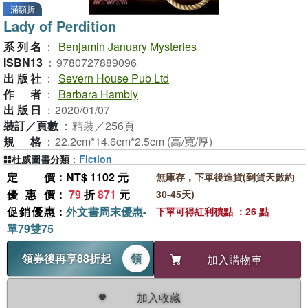
滿額折
Lady of Perdition
系列名
：
Benjamin January Mysteries
ISBN13
：
9780727889096
出版社
：
Severn House Pub Ltd
作者
：
Barbara Hambly
出版日
：
2020/01/07
裝訂／頁數
：
精裝／256頁
規格
：
22.2cm*14.6cm*2.5cm (高/寬/厚)
杜威圖書分類
：
Fiction
定價
：NT$ 1102 元
無庫存，下單後進貨(到貨天數約
優惠價
：
79
折
871
元
30-45天)
促銷優惠
：
外文書周末優惠-
下單可得紅利積點 ：26 點
單79雙75
領券後再享88折起
領
加入購物車
加入收藏