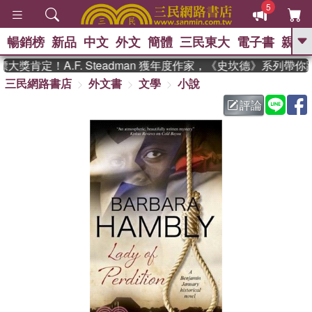
5
暢銷榜
新品
中文
外文
簡體
三民東大
電子書
親子
GO
獎肯定！A.F. Steadman 獲年度作家，《史坎德》系列帶你
三民網路書店
外文書
文學
小說
、
熱搜：
東野圭吾
高希均教授回憶錄
、
、
、
The Odyssey
父親節
如果歷
評論
、
、
史是一群喵
暑期推薦
國際布克
、
、
獎 臺灣漫遊錄
方念華
台灣的李
、
、
登輝時代
數學女孩：黎曼猜想
偉大的迷走神經