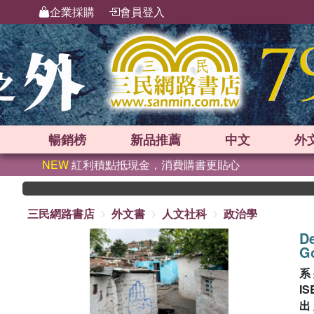
企業採購
會員登入
暢銷榜
新品
推薦
中文
外
NEW
紅利積點抵現金，消費購書更貼心
三民網路書店
外文書
人文社科
政治學
De
Go
系
IS
出