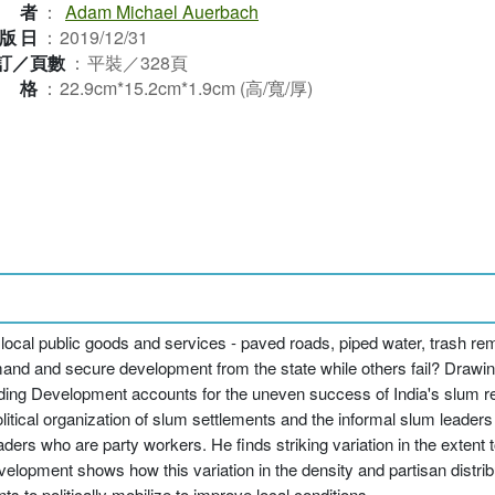
作者
：
Adam Michael Auerbach
版日
：
2019/12/31
訂／頁數
：
平裝／328頁
規格
：
22.9cm*15.2cm*1.9cm (高/寬/厚)
to local public goods and services - paved roads, piped water, trash r
and and secure development from the state while others fail? Drawi
anding Development accounts for the uneven success of India's slum re
litical organization of slum settlements and the informal slum leade
eaders who are party workers. He finds striking variation in the extent
pment shows how this variation in the density and partisan distrib
s to politically mobilize to improve local conditions.