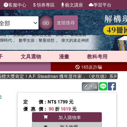
客服中心
領券專區
藝文講座
學習平台
進階搜尋
GO
、
、
、
sey
父親節
如果歷史是一群喵
暑期推薦
、
、
輝時代
數學女孩：黎曼猜想
偉大的迷走神經
子
文具選物
漫畫
教科考用
165反詐騙
肯定！A.F. Steadman 獲年度作家，《史坎德》系列帶你踏
評論
c
定價
：NT$ 1799 元
優惠價
：
90
折
1619
元
加入購物車
加入收藏