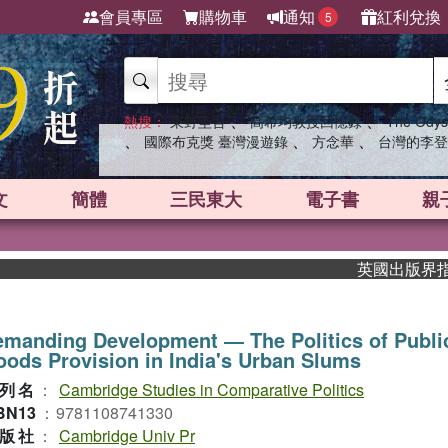
會員專區
購物車
通知
紅利兌換
5
、
、
熱搜：
東野圭吾
高希均教授回憶錄
The Odys
、
、
、
國際布克獎 臺灣漫遊錄
方念華
台灣的李登
文
簡體
三民東大
電子書
親
英國出版界指標大獎
manding Development ― The Politics of Publi
ods Provision in India's Urban Slums
列名
：
Cambridge Studies in Comparative Politics
BN13
：
9781108741330
版社
：
Cambridge Univ Pr