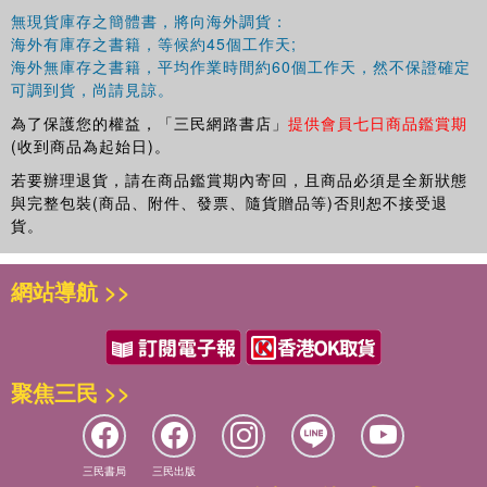
無現貨庫存之簡體書，將向海外調貨：
（三）山東以外地區賑災 第八冊
海外有庫存之書籍，等候約45個工作天;
海外無庫存之書籍，平均作業時間約60個工作天，然不保證確定
三 津海關道時期（光緒十八年至二十三年）
可調到貨，尚請見諒。
為了保護您的權益，「三民網路書店」
提供會員七日商品鑑賞期
（一）直隸、順天賑災 第九至第十冊
(收到商品為起始日)。
若要辦理退貨，請在商品鑑賞期內寄回，且商品必須是全新狀態
（二）山東賑災 第十冊
與完整包裝(商品、附件、發票、隨貨贈品等)否則恕不接受退
貨。
（三）順直、山東以外地區賑災 第十一冊
四 參與或負責全國各地賑災時期
網站導航 >>
（光緒二十三年至宣統三年）
（一）光緒二十三年四川賑災
聚焦三民 >>
（二）光緒二十四年徐淮海賑災
三民書局
三民出版
（三）光緒二十六年至二十七年順直善後賑災