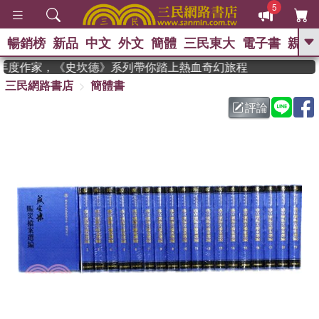
5
暢銷榜
新品
中文
外文
簡體
三民東大
電子書
親子
GO
n 獲年度作家，《史坎德》系列帶你踏上熱血奇幻旅程
三民網路書店
簡體書
、
熱搜：
東野圭吾
高希均教授回憶錄
、
、
、
The Odyssey
父親節
如果歷
評論
、
、
史是一群喵
暑期推薦
國際布克
、
、
獎 臺灣漫遊錄
方念華
台灣的李
、
、
登輝時代
數學女孩：黎曼猜想
偉大的迷走神經