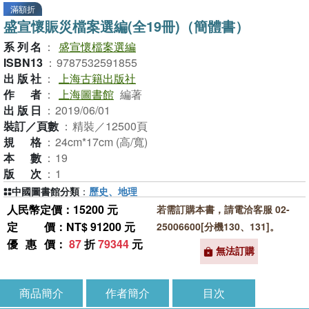
滿額折
盛宣懷賑災檔案選編(全19冊)（簡體書）
系列名
：
盛宣懷檔案選編
ISBN13
：
9787532591855
出版社
：
上海古籍出版社
作者
：
上海圖書館
編著
出版日
：
2019/06/01
裝訂／頁數
：
精裝／12500頁
規格
：
24cm*17cm (高/寬)
本數
：
19
版次
：
1
中國圖書館分類
：
歷史、地理
人民幣定價：15200 元
若需訂購本書，請電洽客服 02-
定價
：NT$ 91200 元
25006600[分機130、131]。
優惠價
：
87
折
79344
元
無法訂購
商品簡介
作者簡介
目次