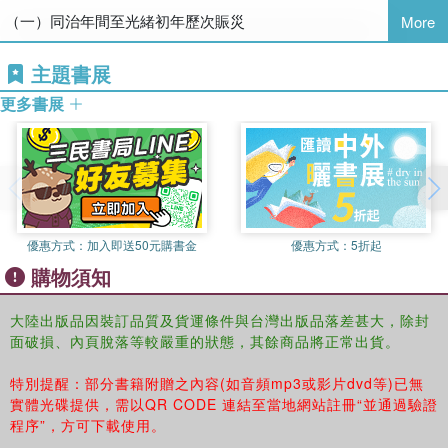
（一）同治年間至光緒初年歷次賑災
More
（二）光緒三年至五年山西、河南、陝西賑災
主題書展
更多書展
以上第一冊
（三）光緒四年至五年直隸河間府賑災
及積穀備荒 第一至第二冊
優惠方式：
加入即送50元購書金
優惠方式：
5折起
（四）光緒五年至七年初直隸
購物須知
(以天津為主) 賑災 第三冊
大陸出版品因裝訂品質及貨運條件與台灣出版品落差甚大，除封
面破損、內頁脫落等較嚴重的狀態，其餘商品將正常出貨。
二 登萊青兵備道時期（光緒十二年至十八年）
特別提醒：部分書籍附贈之內容(如音頻mp3或影片dvd等)已無
（一）山東地區賑災 第四至第六冊
實體光碟提供，需以QR CODE 連結至當地網站註冊“並通過驗證
程序”，方可下載使用。
（二）小清河工程 第七冊