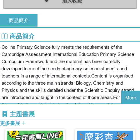
加入收藏
商品簡介
商品簡介
Collins Primary Science fully meets the requirements of the
Cambridge Assessment International Education Primary Science
Curriculum Framework and the material has been carefully
developed to meet the needs of primary science students and
teachers in a range of international contexts.Content is organised
according to the three main strands: Biology, Chemistry and
Physics and the skills detailed under the Scientific Enquiry strand
are introduced and taught in the context of those areas.For each of
More
Stages 1 to 6 as detailed in the Cambridge Primary Science
Framework, we offer:A full colour, highly illustrated and photograph
主題書展
rich Student's BookA write-in Workbook linked to the Student's
更多書展
BookThis comprehensive Teacher's Guide with clear suggestions
for using the materials, including the electronic components of the