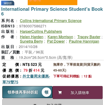
滿額折
International Primary Science Student's Book
6
系列名
：
Collins International Primary Science
ISBN13
：
9780007586271
出版社
：
HarperCollins Publishers
作者
：
Helen Harden
;
Karen Morrison
;
Tracey Baxter
;
Sunetra Berry
;
Pat Dower
;
Pauline Hannigan
出版日
：
2014/10/28
裝訂／頁數
：
平裝／96頁
規格
：
19.2cm*26.5cm*0.5cm (高/寬/厚)
定價
：NT$ 523 元
無庫存，下單後進貨(到貨天數約
優惠價
：
79
折
414
元
45-60天)
促銷優惠
：
外文書周末優惠-
下單可得紅利積點 ：12 點
單79雙75
領券後再享88折起
領
加入購物車