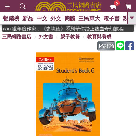
5
暢銷榜
新品
中文
外文
簡體
三民東大
電子書
親子
GO
adman 獲年度作家，《史坎德》系列帶你踏上熱血奇幻旅程
三民網路書店
外文書
親子教養
教育與養成
、
熱搜：
東野圭吾
高希均教授回憶錄
、
、
、
The Odyssey
父親節
如果歷
評論
、
、
史是一群喵
暑期推薦
國際布克
、
、
獎 臺灣漫遊錄
方念華
台灣的李
、
、
登輝時代
數學女孩：黎曼猜想
偉大的迷走神經