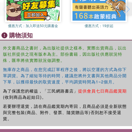
courseA DVD-ROM which contains slideshows, video clips,
additional photographs and interactive activities for use in the
classroom.Provides support as part of a set of resources for the
Cambridge Primary curriculum framework from 2011.This title is
優惠方式：
加入即送50元購書金
優惠方式：
19折起
endorsed by Cambridge Assessment International Education.
購物須知
外文書商品之書封，為出版社提供之樣本。實際出貨商品，以出
版社所提供之現有版本為主。部份書籍，因出版社供應狀況特
殊，匯率將依實際狀況做調整。
無庫存之商品，在您完成訂單程序之後，將以空運的方式為你下
單調貨。為了縮短等待的時間，建議您將外文書與其他商品分開
下單，以獲得最快的取貨速度，平均調貨時間為1~2個月。
為了保護您的權益，「三民網路書店」
提供會員七日商品鑑賞期
(收到商品為起始日)。
若要辦理退貨，請在商品鑑賞期內寄回，且商品必須是全新狀態
與完整包裝(商品、附件、發票、隨貨贈品等)否則恕不接受退
貨。