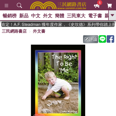
5
暢銷榜
新品
中文
外文
簡體
三民東大
電子書
親子
GO
！A.F. Steadman 獲年度作家，《史坎德》系列帶你踏上熱
三民網路書店
外文書
、
熱搜：
東野圭吾
高希均教授回憶錄
、
、
、
The Odyssey
父親節
如果歷
評論
、
、
史是一群喵
暑期推薦
國際布克
、
、
獎 臺灣漫遊錄
方念華
台灣的李
、
、
登輝時代
數學女孩：黎曼猜想
偉大的迷走神經