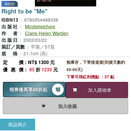
滿額折
Right to be "Me"
ISBN13
：
9780954488338
出版社
：
Mindstretchers
作者
：
Claire Helen Warden
出版日
：
2002/03/22
裝訂／頁數
：
平裝／57頁
規格
：
21.1cm (高)
定價
：NT$ 1300 元
無庫存，下單後進貨(到貨天數約
優惠價
：
95
折
1235
元
45-60天)
下單可得紅利積點 ：37 點
領券後再享88折起
領
加入購物車
加入收藏
商品簡介