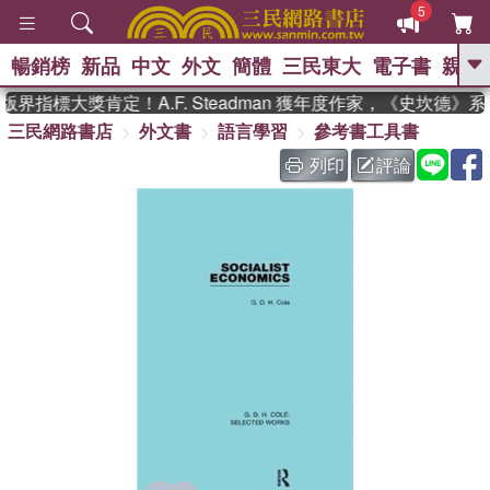
5
暢銷榜
新品
中文
外文
簡體
三民東大
電子書
親子
GO
界指標大獎肯定！A.F. Steadman 獲年度作家，《史坎德》
三民網路書店
外文書
語言學習
參考書工具書
、
、
熱搜：
東野圭吾
The Odyssey
、
、
父親節
如果歷史是一群喵
暑期
列印
評論
、
、
推薦
國際布克獎 臺灣漫遊錄
方
、
、
念華
台灣的李登輝時代
數學女
、
孩：黎曼猜想
偉大的迷走神經