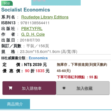
90折
Socialist Economics
系列名
：
Routledge Library Editions
ISBN13
：
9781138564411
出版社
：
PBKTYFRL
作者
：
G. D. H. Cole
出版日
：
2018/07/30
裝訂／頁數
：
平裝／156頁
規格
：
23.3cm*15.6cm*1.9cm (高/寬/厚)
杜威圖書分類
：
Economics
定價
：NT$ 2039 元
無庫存，下單後進貨(到貨天數約
優惠價
：
90
折
1835
元
45-60天)
下單可得紅利積點 ：55 點
加入收藏
加入購物車
商品簡介