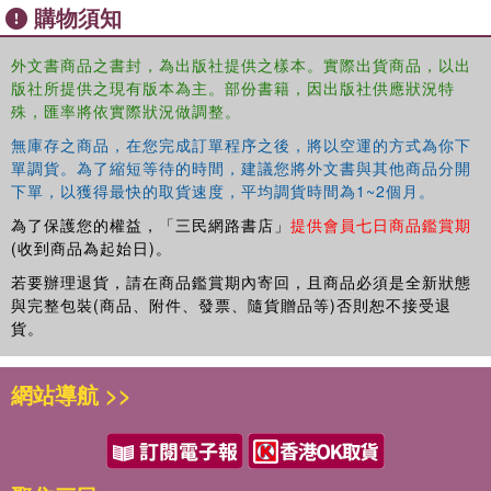
購物須知
外文書商品之書封，為出版社提供之樣本。實際出貨商品，以出
版社所提供之現有版本為主。部份書籍，因出版社供應狀況特
殊，匯率將依實際狀況做調整。
無庫存之商品，在您完成訂單程序之後，將以空運的方式為你下
單調貨。為了縮短等待的時間，建議您將外文書與其他商品分開
下單，以獲得最快的取貨速度，平均調貨時間為1~2個月。
為了保護您的權益，「三民網路書店」
提供會員七日商品鑑賞期
(收到商品為起始日)。
若要辦理退貨，請在商品鑑賞期內寄回，且商品必須是全新狀態
與完整包裝(商品、附件、發票、隨貨贈品等)否則恕不接受退
貨。
網站導航 >>