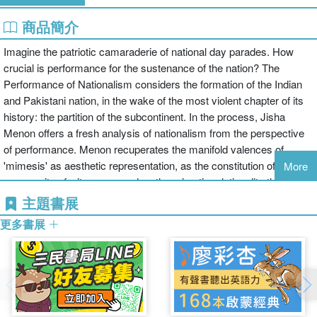
商品簡介
Imagine the patriotic camaraderie of national day parades. How
crucial is performance for the sustenance of the nation? The
Performance of Nationalism considers the formation of the Indian
and Pakistani nation, in the wake of the most violent chapter of its
history: the partition of the subcontinent. In the process, Jisha
Menon offers a fresh analysis of nationalism from the perspective
of performance. Menon recuperates the manifold valences of
'mimesis' as aesthetic representation, as the constitution of a
More
community of witnesses, and as the mimetic relationality that
underlies the encounter between India and Pakistan. The particular
主題書展
performances considered here range from Wagah border
更多書展
ceremonies to the partition theatre of Asghar Wajahat, Kirti Jain, M.
K. Raina, and the cinema of Ritwik Ghatak and M. S. Sathyu. By
pointing to the tropes of twins, doubles, and doppelgängers that
suffuse these performances, this study troubles the idea of two
insular, autonomous nation-states of India and Pakistan. In the
process, Menon recovers mimetic modes of thinking that unsettle