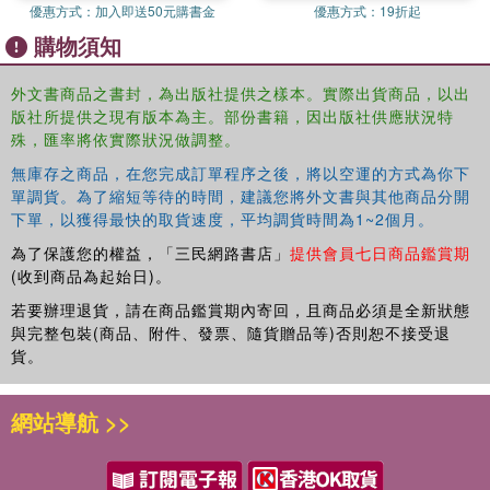
優惠方式：
加入即送50元購書金
優惠方式：
19折起
the reified categories of identity politics.
購物須知
外文書商品之書封，為出版社提供之樣本。實際出貨商品，以出
版社所提供之現有版本為主。部份書籍，因出版社供應狀況特
殊，匯率將依實際狀況做調整。
無庫存之商品，在您完成訂單程序之後，將以空運的方式為你下
單調貨。為了縮短等待的時間，建議您將外文書與其他商品分開
下單，以獲得最快的取貨速度，平均調貨時間為1~2個月。
為了保護您的權益，「三民網路書店」
提供會員七日商品鑑賞期
(收到商品為起始日)。
若要辦理退貨，請在商品鑑賞期內寄回，且商品必須是全新狀態
與完整包裝(商品、附件、發票、隨貨贈品等)否則恕不接受退
貨。
網站導航 >>