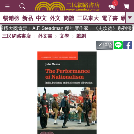
5
暢銷榜
新品
中文
外文
簡體
三民東大
電子書
親子
GO
大獎肯定！A.F. Steadman 獲年度作家，《史坎德》系列帶
三民網路書店
外文書
文學
戲劇
、
熱搜：
東野圭吾
高希均教授回憶錄
、
、
、
The Odyssey
父親節
如果歷
評論
、
、
史是一群喵
暑期推薦
國際布克
、
、
獎 臺灣漫遊錄
方念華
台灣的李
、
、
登輝時代
數學女孩：黎曼猜想
偉大的迷走神經