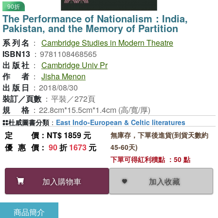
90折
The Performance of Nationalism：India,
Pakistan, and the Memory of Partition
系列名
：
Cambridge Studies in Modern Theatre
ISBN13
：
9781108468565
出版社
：
Cambridge Univ Pr
作者
：
Jisha Menon
出版日
：
2018/08/30
裝訂／頁數
：
平裝／272頁
規格
：
22.8cm*15.5cm*1.4cm (高/寬/厚)
杜威圖書分類
：
East Indo-European & Celtic literatures
定價
：NT$ 1859 元
無庫存，下單後進貨(到貨天數約
優惠價
：
90
折
1673
元
45-60天)
下單可得紅利積點 ：50 點
加入收藏
加入購物車
商品簡介