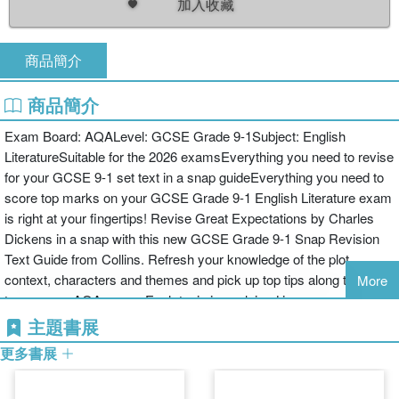
加入收藏
商品簡介
商品簡介
Exam Board: AQALevel: GCSE Grade 9-1Subject: English
LiteratureSuitable for the 2026 examsEverything you need to revise
for your GCSE 9-1 set text in a snap guideEverything you need to
score top marks on your GCSE Grade 9-1 English Literature exam
is right at your fingertips! Revise Great Expectations by Charles
Dickens in a snap with this new GCSE Grade 9-1 Snap Revision
Text Guide from Collins. Refresh your knowledge of the plot,
context, characters and themes and pick up top tips along the way
More
to ace your AQA exam. Each topic is explained in an easy-to-read
format so you can get straight to the point. Then, put your skills to
主題書展
the test with plenty of practice questions included in every section.
更多書展
The Snap Text Guides are packed with every quote and extract
you need. We’ve even included examples of how to plan and write