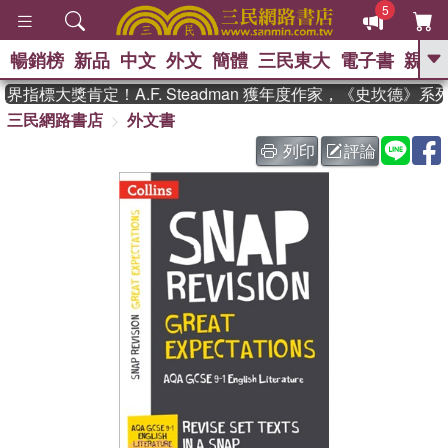
5
暢銷榜
新品
中文
外文
簡體
三民東大
電子書
親子
GO
指標大獎肯定！A.F. Steadman 獲年度作家，《史坎德》系
三民網路書店
外文書
、
熱搜：
東野圭吾
高希均教授回憶錄
、
、
、
The Odyssey
父親節
如果歷
列印
評論
、
、
史是一群喵
暑期推薦
國際布克
、
、
獎 臺灣漫遊錄
方念華
台灣的李
、
、
登輝時代
數學女孩：黎曼猜想
偉大的迷走神經