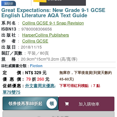
滿額折
Great Expectations: New Grade 9-1 GCSE
English Literature AQA Text Guide
系列名
：
Collins GCSE 9-1 Snap Revision
ISBN13
：
9780008306656
出版社
：
HarperCollins Publishers
作者
：
Collins GCSE
出版日
：
2018/11/15
裝訂／頁數
：
平裝／80頁
規格
：
20.9cm*15cm*0.2cm (高/寬/厚)
杜威圖書分類
：
Fiction
定價
：NT$ 329 元
無庫存，下單後進貨(到貨天數約
優惠價
：
79
折
260
元
45-60天)
促銷優惠
：
外文書周末優惠-
下單可得紅利積點 ：7 點
單79雙75
領券後再享88折起
領
加入購物車