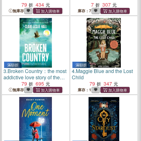
79
434
7
307
無庫存
庫存：7
滿額折
滿額折
3.
Broken Country：the most
4.
Maggie Blue and the Lost
addictive love story of the
Child
year
79
695
79
347
無庫存
庫存：1