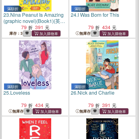
滿額折
滿額折
23.
Nina Peanut Is Amazing
24.
I Was Born for This
(graphic novel)(Book1)(英國
版)
79
391
79
434
庫存：3
無庫存
滿額折
滿額折
25.
Loveless
26.
Nick and Charlie
79
434
79
391
無庫存
無庫存