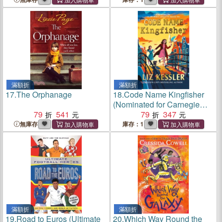
滿額折
滿額折
17.
The Orphanage
18.
Code Name Kingfisher
(Nominated for Carnegie
79
541
Medals 2025)
79
347
無庫存
庫存：1
滿額折
滿額折
19.
Road to Euros (Ultimate
20.
Which Way Round the