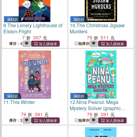
滿額折
滿額折
9.
The Lonely Lighthouse of
10.
The Christmas Jigsaw
Elston-Fright
Murders
7
307
79
511
庫存：4
無庫存
滿額折
滿額折
11.
This Winter
12.
Nina Peanut: Mega
Mystery Solver (graphic
79
391
novel)(Book2)(英國版)
79
391
庫存：2
無庫存