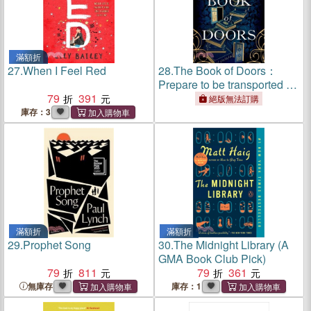
滿額折
27.
When I Feel Red
28.
The Book of Doors：
Prepare to be transported by
79
391
2024's most magical, mind-
絕版無法訂購
blowing debut
庫存：3
滿額折
滿額折
29.
Prophet Song
30.
The Midnight Library (A
GMA Book Club Pick)
79
811
79
361
無庫存
庫存：1