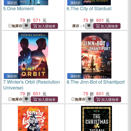
滿額折
滿額折
5.
One Moment
6.
The City of Stardust
79
571
79
601
無庫存
庫存：1
滿額折
滿額折
7.
Winter's Orbit (Resolution
8.
The Jinn-Bot of Shantiport
Universe)
79
601
79
601
無庫存
無庫存