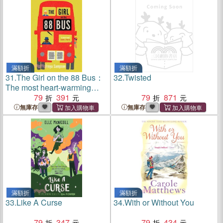
滿額折
滿額折
31.
The Girl on the 88 Bus：
32.
Twisted
The most heart-warming
novel of 2022, perfect for
79
391
79
871
fans of Jojo Moyes
無庫存
無庫存
滿額折
滿額折
33.
Like A Curse
34.
With or Without You
79
347
79
434