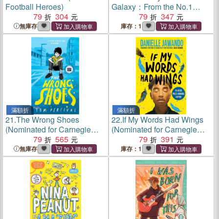
Football Heroes)
Galaxy：From the No.1
79
304
bestselling author of HOW
79
347
TO TRAIN YOUR DRAGON
無庫存
庫存：1
滿額折
滿額折
21.
The Wrong Shoes
22.
If My Words Had Wings
(Nominated for Carnegie
(Nominated for Carnegie
Medals 2025)
79
565
Medals 2025)
79
391
無庫存
庫存：1