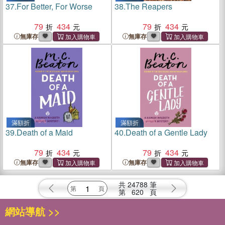
37.
For Better, For Worse
38.
The Reapers
79
434
79
434
無庫存
無庫存
滿額折
滿額折
39.
Death of a Maid
40.
Death of a Gentle Lady
79
434
79
434
無庫存
無庫存
共
24788
筆
第
620
頁
網站導航 >>