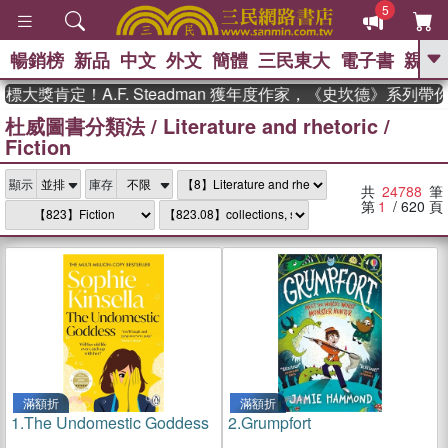
5
暢銷榜
新品
中文
外文
簡體
三民東大
電子書
親子
GO
定！A.F. Steadman 獲年度作家，《史坎德》系列帶你踏上
杜威圖書分類法
/
Literature and rhetoric
/
、
熱搜：
東野圭吾
高希均教授回憶錄
Fiction
、
、
、
The Odyssey
父親節
如果歷
、
、
史是一群喵
暑期推薦
國際布克
、
、
顯示
庫存
獎 臺灣漫遊錄
方念華
台灣的李
共
24788
筆
、
、
登輝時代
數學女孩：黎曼猜想
第
1
/ 620
頁
偉大的迷走神經
滿額折
滿額折
1.
The Undomestic Goddess
2.
Grumpfort