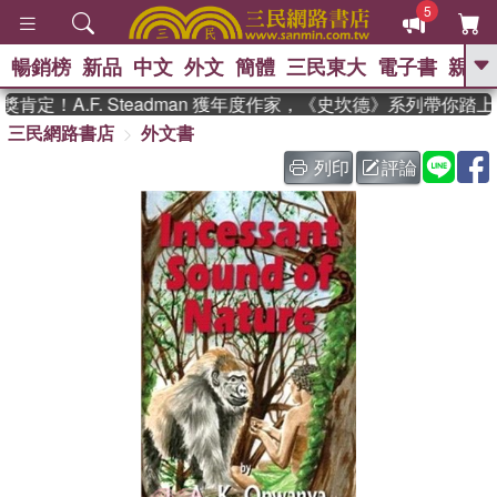
5
暢銷榜
新品
中文
外文
簡體
三民東大
電子書
親子
GO
定！A.F. Steadman 獲年度作家，《史坎德》系列帶你踏
三民網路書店
外文書
、
、
熱搜：
東野圭吾
The Odyssey
、
、
父親節
如果歷史是一群喵
暑期
列印
評論
、
、
推薦
國際布克獎 臺灣漫遊錄
方
、
、
念華
台灣的李登輝時代
數學女
、
孩：黎曼猜想
偉大的迷走神經