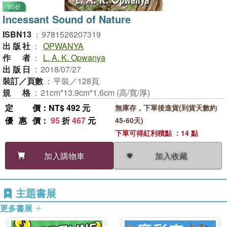
95折
Incessant Sound of Nature
ISBN13
：
9781526207319
出版社
：
OPWANYA
作者
：
L. A. K. Opwanya
出版日
：
2018/07/27
裝訂／頁數
：
平裝／128頁
規格
：
21cm*13.9cm*1.6cm (高/寬/厚)
定價
：NT$ 492 元
無庫存，下單後進貨(到貨天數約
優惠價
：
95
折
467
元
45-60天)
下單可得紅利積點 ：14 點
加入收藏
加入購物車
主題書展
更多書展