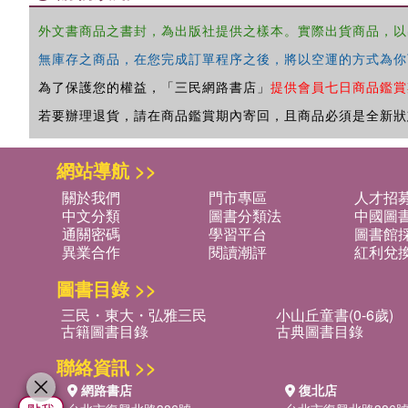
外文書商品之書封，為出版社提供之樣本。實際出貨商品，以
無庫存之商品，在您完成訂單程序之後，將以空運的方式為你
為了保護您的權益，「三民網路書店」
提供會員七日商品鑑賞
若要辦理退貨，請在商品鑑賞期內寄回，且商品必須是全新狀
網站導航 >>
關於我們
門市專區
人才招
中文分類
圖書分類法
中國圖
通關密碼
學習平台
圖書館採
異業合作
閱讀潮評
紅利兌
圖書目錄 >>
三民・東大・弘雅三民
小山丘童書(0-6歲)
古籍圖書目錄
古典圖書目錄
聯絡資訊 >>
網路書店
復北店