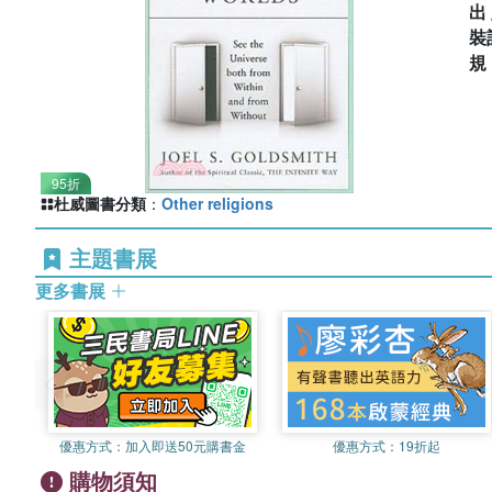
出
裝
95折
杜威圖書分類
：
Other religions
主題書展
更多書展
優惠方式：
加入即送50元購書金
優惠方式：
19折起
購物須知