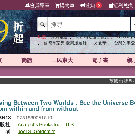
會員專區
購物車
通知
紅利兌換
5
、
、
熱搜：
東野圭吾
高希均教授回憶錄
The Odys
、
、
、
國際布克獎 臺灣漫遊錄
方念華
台灣的李登
文
簡體
三民東大
電子書
親
英國出版界指標大
iving Between Two Worlds：See the Universe B
om within and from without
BN13
：
9781889051819
版社
：
Acropolis Books Inc.
;
U.S.
作者
：
Joel S. Goldsmith