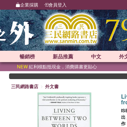
企業採購
會員登入
暢銷榜
新品
推薦
中文
外
NEW
紅利積點抵現金，消費購書更貼心
三民網路書店
外文書
L
fr
IS
出