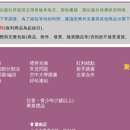
出版社所提供之現有版本為主。部份書籍，因出版社供應狀況特殊
下單調貨。為了縮短等待的時間，建議您將外文書與其他商品分開下
期
(收到商品為起始日)。
態與完整包裝(商品、附件、發票、隨貨贈品等)否則恕不接受退貨。
募
禮券兌換
紅利積點
聚
書館分類法
常見問題
新手購書
購/編目
空中大學購書
企業合作
換
好站連結
兒童・青少年(7歲以上)
畢業禮品
重南店