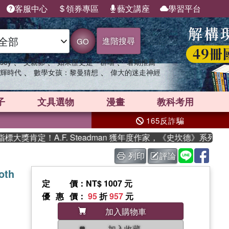
客服中心
領券專區
藝文講座
學習平台
進階搜尋
GO
、
、
、
sey
父親節
如果歷史是一群喵
暑期推薦
、
、
輝時代
數學女孩：黎曼猜想
偉大的迷走神經
子
文具選物
漫畫
教科考用
165反詐騙
獎肯定！A.F. Steadman 獲年度作家，《史坎德》系列帶你
列印
評論
oth
定價
：NT$ 1007 元
優惠價
：
95
折
957
元
加入購物車
加入收藏