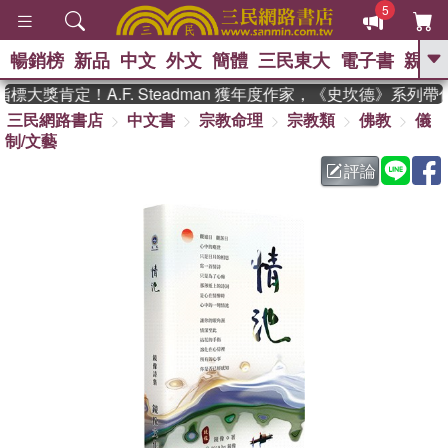
5
暢銷榜
新品
中文
外文
簡體
三民東大
電子書
親子
GO
大獎肯定！A.F. Steadman 獲年度作家，《史坎德》系列帶
三民網路書店
中文書
宗教命理
宗教類
佛教
儀
、
熱搜：
東野圭吾
高希均教授回憶錄
制/文藝
、
、
、
The Odyssey
父親節
如果歷
、
、
史是一群喵
暑期推薦
國際布克
評論
、
、
獎 臺灣漫遊錄
方念華
台灣的李
、
、
登輝時代
數學女孩：黎曼猜想
偉大的迷走神經