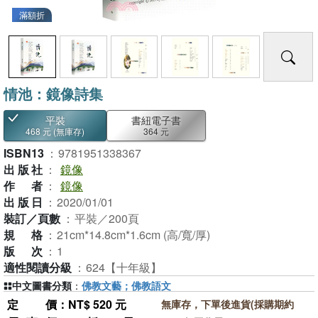
滿額折
情池：鏡像詩集
平裝
書紐電子書
468 元
(無庫存)
364 元
ISBN13
：
9781951338367
出版社
：
鏡像
作者
：
鏡像
出版日
：
2020/01/01
裝訂／頁數
：
平裝／200頁
規格
：
21cm*14.8cm*1.6cm (高/寬/厚)
版次
：
1
適性閱讀分級
：
624【十年級】
中文圖書分類
：
佛教文藝；佛教語文
定價
：NT$ 520 元
無庫存，下單後進貨(採購期約