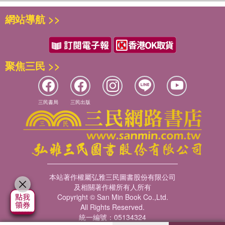
紅了桃花 白了梨花
你的影子
網站導航 >>
情執最難丟
貪戀著美酒
也品嚐著苦酒
第二部分：
聚焦三民 >>
一次次種花種草
有了綠洲
餘情未了
又枯黃隨風消瘦
還掛在你的眉梢
執著不休 輪迴不休
醉夢裡逍遙
三民書局
三民出版
走了多少世白頭
那一份嘴角的微笑
正睡著好覺
那是浪漫的心島
◎代理經銷：白象文化
浪漫的心島
本站著作權屬弘雅三民圖書股份有限公司
尋你
及相關著作權所有人所有
夢裡的一幅畫
Copyright © San Min Book Co.,Ltd.
定格了畫面
All Rights Reserved.
統一編號：05134324
杏花春雨