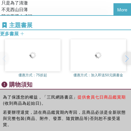
所有的心事
只是為了清澈
你是否已經感知
不見西山日薄
More
陪伴著溪水成河
主題書展
《有了綠洲又隨風消瘦》
更多書展
情雨
心情已陳舊
有了綠洲又隨風消瘦
也舊了久穿的衣袖
餘情未了
山河不見老
載著紅豆的心舟
只是一輪輪芳華瘦
枝椏和長髮
風沙與燈塔
難以長久相守
優惠方式：
75折起
優惠方式：
加入即送50元購書金
禪茶一味桃花源
生滅隨境 無始已久
購物須知
悲歌與踐約
命運只是一艘
期盼 安然
隨風 隨水的小舟
耐人尋味
為了保護您的權益，「三民網路書店」
提供會員七日商品鑑賞期
走過了無數個春秋
(收到商品為起始日)。
情⋯⋯
輪迴了多少周
無觀照
若要辦理退貨，請在商品鑑賞期內寄回，且商品必須是全新狀態
靈犀
與完整包裝(商品、附件、發票、隨貨贈品等)否則恕不接受退
身心趣味相投
人生的路口
貨。
愛戀在心頭
濕了一幅畫