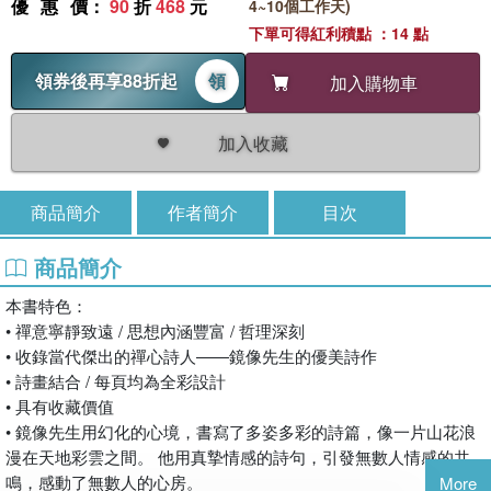
優惠價
：
90
折
468
元
4~10個工作天)
下單可得紅利積點 ：14 點
領券後再享88折起
領
加入購物車
加入收藏
商品簡介
作者簡介
目次
商品簡介
本書特色：
• 禪意寧靜致遠 / 思想內涵豐富 / 哲理深刻
• 收錄當代傑出的禪心詩人――鏡像先生的優美詩作
• 詩畫結合 / 每頁均為全彩設計
• 具有收藏價值
• 鏡像先生用幻化的心境，書寫了多姿多彩的詩篇，像一片山花浪
漫在天地彩雲之間。 他用真摯情感的詩句，引發無數人情感的共
鳴，感動了無數人的心房。
More