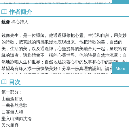
• 詩集內的詩歌，在網絡平台配有視頻欣賞（詳情請關注官網、
作者簡介
YouTube 頻道及臉書）。
鏡像
禪心詩人
《情 池》
鏡像先生，是一位禪師。他通過禪修把心靈、生活和自然，用美妙
的詩歌，把真誠的情感浪漫地表現出来。他把詩歌的美，自然的
觀旭日 觀落日
美，生活的美，以及通過禪，心靈提昇的美融合到一起，呈現给有
心中的塵世
緣的讀者，讓您體會不一樣的心靈世界。他的詩是自然地流露；自
只是日月的相思
然地詠唱人生和世界；自然地述說著心中的故事和心中的認知。他
寫一首情詩
希望為有緣人添一份快樂美好！分享一份真理的認知。請有緣人體
More
只是為了心痴
會他心中自然流露的清泉！隨緣心現的彩色！透徹晶瑩的心靈世
那薄紙上的詩詞
目次
界！
是心在情醉時
心中的一彎情池
第一部分：
鏡像先生著有系列詩集，已出版 ：《郵寄》、《靈魂》、《一池
山巔酒酣臥
紋》、《心不在原處》、《眼角》、《折射》、《隨緣》、《情感
讓你的眼角濕
一曲蒼然悲歌
的風鈴》、《情池》、《鏡花緣》。即將出版發行：《心情的小
情深至此
曲寡無人和
雨》、《桃花夢》、《宿緣的一眼》、《河岸》、《困惑》、《心
拈花的手指
墜入山澗似沈淪
念》、《四季飛鴻》、《心田之相》、《原點》、《情送伊人》、
溶化在心房裡
與水相容
《心雨》等。