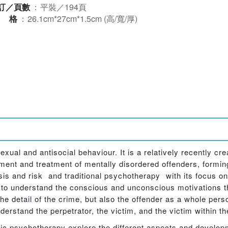
訂／頁數
：
平裝／194頁
規格
：
26.1cm*27cm*1.5cm (高/寬/厚)
xual and antisocial behaviour. It is a relatively recently cre
nt and treatment of mentally disordered offenders, formin
osis and risk  and traditional psychotherapy  with its focus
 to understand the conscious and unconscious motivations th
e detail of the crime, but also the offender as a whole pers
derstand the perpetrator, the victim, and the victim within th
ensic psychotherapy explore the different aspects and developm