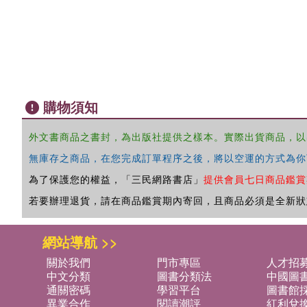
購物須知
外文書商品之書封，為出版社提供之樣本。實際出貨商品，以
無庫存之商品，在您完成訂單程序之後，將以空運的方式為你
為了保護您的權益，「三民網路書店」
提供會員七日商品鑑賞
若要辦理退貨，請在商品鑑賞期內寄回，且商品必須是全新狀
網站導航 >>
關於我們
門市專區
人才招
中文分類
圖書分類法
中國圖
通關密碼
學習平台
圖書館採
異業合作
閱讀潮評
紅利兌