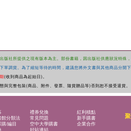
出版社所提供之現有版本為主。部份書籍，因出版社供應狀況特殊
下單調貨。為了縮短等待的時間，建議您將外文書與其他商品分開下
期
(收到商品為起始日)。
態與完整包裝(商品、附件、發票、隨貨贈品等)否則恕不接受退貨。
募
禮券兌換
紅利積點
聚
書館分類法
常見問題
新手購書
購/編目
空中大學購書
企業合作
換
好站連結