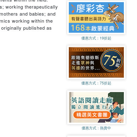
s; working therapeutically
d mothers and babies; and
emics working within the
 originally published as
優惠方式：
19折起
優惠方式：
75折起
優惠方式：
熱賣中