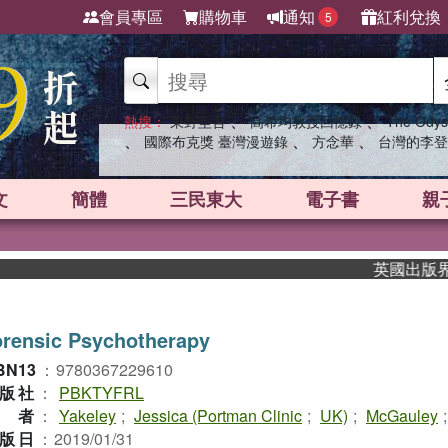
會員專區
購物車
通知
紅利兌換
5
、
、
熱搜：
東野圭吾
高希均教授回憶錄
The Odys
、
、
、
國際布克獎 臺灣漫遊錄
方念華
台灣的李登
文
簡體
三民東大
電子書
親
英國出版界指標大
rensic Psychotherapy
BN13
：
9780367229610
版社
：
PBKTYFRL
作者
：
Yakeley
;
Jessica (Portman Clinic
;
UK)
;
McGauley
版日
：
2019/01/31