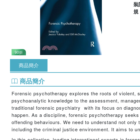
裝
90折
商品簡介
商品簡介
Forensic psychotherapy explores the roots of violent, se
psychoanalytic knowledge to the assessment, manageme
traditional forensic psychiatry  with its focus on diagn
happen. As a discipline, forensic psychotherapy seeks
offending behaviours. We need to understand not only th
including the criminal justice environment. It aims to un
In this collection, leading international experts in for