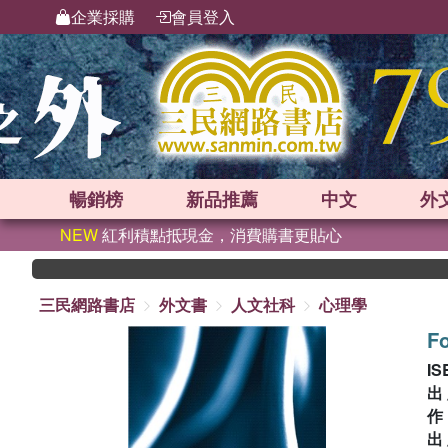
企業採購
會員登入
暢銷榜
新品
推薦
中文
外
NEW
紅利積點抵現金，消費購書更貼心
三民網路書店
外文書
人文社科
心理學
Fo
IS
出
出