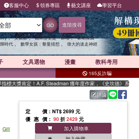
客服中心
領券專區
藝文講座
學習平台
進階搜尋
GO
、
、
、
sey
父親節
如果歷史是一群喵
暑期推薦
、
、
輝時代
數學女孩：黎曼猜想
偉大的迷走神經
子
文具選物
漫畫
教科考用
165反詐騙
獎肯定！A.F. Steadman 獲年度作家，《史坎德》系列帶你
評論
定價
：NT$ 2699 元
優惠價
：
90
折
2429
元
加入購物車
;
Gill
加入收藏