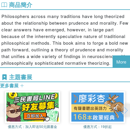
商品簡介
Philosophers across many traditions have long theorized
about the relationship between prudence and morality. Few
clear answers have emerged, however, in large part
because of the inherently speculative nature of traditional
philosophical methods. This book aims to forge a bold new
path forward, outlining a theory of prudence and morality
that unifies a wide variety of findings in neuroscience with
More
philosophically sophisticated normative theorizing.
The author summarizes the emerging behavioral
主題書展
neuroscience of prudence and morality, showing how
更多書展
human moral and prudential cognition and motivation are
known to involve over a dozen brain regions and
capacities. He then outlines a detailed philosophical theory
of prudence and morality based on neuroscience and lived
human experience. The result demonstrates how this
theory coheres with and explains
the behavioral
neuroscience, showing how each brain region and
優惠方式：
加入即送50元購書金
優惠方式：
19折起