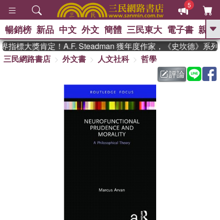
5
暢銷榜
新品
中文
外文
簡體
三民東大
電子書
親子
GO
指標大獎肯定！A.F. Steadman 獲年度作家，《史坎德》系
三民網路書店
外文書
人文社科
哲學
、
熱搜：
東野圭吾
高希均教授回憶錄
、
、
、
The Odyssey
父親節
如果歷
評論
、
、
史是一群喵
暑期推薦
國際布克
、
、
獎 臺灣漫遊錄
方念華
台灣的李
、
、
登輝時代
數學女孩：黎曼猜想
偉大的迷走神經