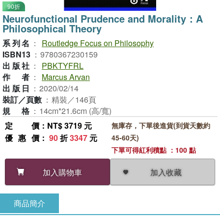
90折
Neurofunctional Prudence and Morality：A
Philosophical Theory
系列名
：
Routledge Focus on Philosophy
ISBN13
：
9780367230159
出版社
：
PBKTYFRL
作者
：
Marcus Arvan
出版日
：
2020/02/14
裝訂／頁數
：
精裝／146頁
規格
：
14cm*21.6cm (高/寬)
定價
：NT$ 3719 元
無庫存，下單後進貨(到貨天數約
優惠價
：
90
折
3347
元
45-60天)
下單可得紅利積點 ：100 點
加入收藏
加入購物車
商品簡介