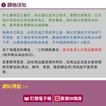
capacity interact to give rise to prudential and moral
購物須知
behavior.
外文書商品之書封，為出版社提供之樣本。實際出貨商品，以出
Neurofunctional Prudence and Morality: A Philosophical
版社所提供之現有版本為主。部份書籍，因出版社供應狀況特
Theory
will be of interest to philosophers and
殊，匯率將依實際狀況做調整。
psychologists working in moral psychology, neuroethics,
and decision theory.
無庫存之商品，在您完成訂單程序之後，將以空運的方式為你下
單調貨。為了縮短等待的時間，建議您將外文書與其他商品分開
下單，以獲得最快的取貨速度，平均調貨時間為1~2個月。
Chapter 3 of this book is freely available as a
為了保護您的權益，「三民網路書店」
提供會員七日商品鑑賞期
downloadable Open Access PDF under a Creative
(收到商品為起始日)。
Commons Attribution-Non Commercial-No Derivatives
若要辦理退貨，請在商品鑑賞期內寄回，且商品必須是全新狀態
4.0 license.
與完整包裝(商品、附件、發票、隨貨贈品等)否則恕不接受退
貨。
網站導航 >>