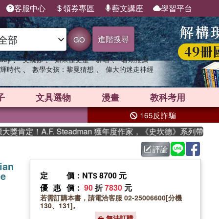
客服中心
領券專區
藝文講座
學習平台
進階搜尋
GO
、
、
、
sey
父親節
如果歷史是一群喵
暑期推薦
、
、
輝時代
數學女孩：黎曼猜想
偉大的迷走神經
子
文具選物
漫畫
教科考用
165反詐騙
定！A.F. Steadman 獲年度作家，《史坎德》系列帶你踏上
評論
ian
ce
定價
：NT$ 8700 元
優惠價
：
90
折
7830
元
若需訂購本書，請電洽客服 02-25006600[分機
130、131]。
無法訂購