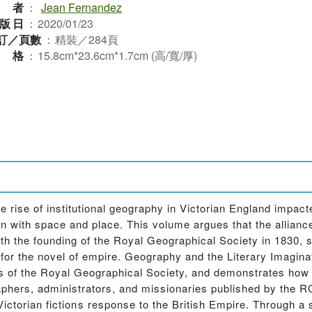
作者
：
Jean Fernandez
版日
：
2020/01/23
訂／頁數
：
精裝／284頁
規格
：
15.8cm*23.6cm*1.7cm (高/寬/厚)
 rise of institutional geography in Victorian England impacted
 with space and place. This volume argues that the alliance
 the founding of the Royal Geographical Society in 1830, s
or the novel of empire. Geography and the Literary Imaginati
s of the Royal Geographical Society, and demonstrates how 
aphers, administrators, and missionaries published by the R
Victorian fictions response to the British Empire. Through a s