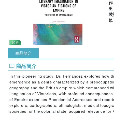
出
裝
90折
商品簡介
商品簡介
In this pioneering study, Dr. Fernandez explores how the
emergence as a genre characterized by a preoccupation
geography and the British empire which commenced with
imagination of Victorians, with profound consequences f
of Empire examines Presidential Addresses and report
explorers, cartographers, ethnologists, medical topogr
societies, or the colonial state, acquired relevance for 