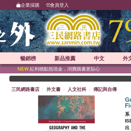
企業採購
會員登入
暢銷榜
新品
推薦
中文
外
NEW
紅利積點抵現金，消費購書更貼心
三民網路書店
外文書
人文社科
傳記與自傳
Ge
Fi
系
IS
出