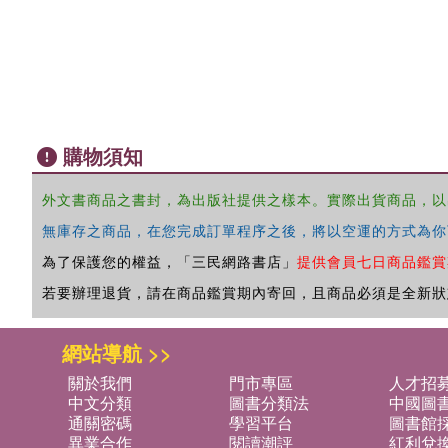
購物須知
外文書商品之書封，為出版社提供之樣本。實際出貨商品，以
無庫存之商品，在您完成訂單程序之後，將以空運的方式為你
為了保護您的權益，「三民網路書店」
提供會員七日商品鑑賞
若要辦理退貨，請在商品鑑賞期內寄回，且商品必須是全新狀
網站導航 >>
關於我們
門市專區
人才招
中文分類
圖書分類法
中國圖
通關密碼
學習平台
圖書館採
異業合作
閱讀潮評
紅利兌