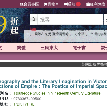
會員專區
購物車
通知
紅利兌換
5
、
、
熱搜：
東野圭吾
高希均教授回憶錄
The Odys
、
、
、
國際布克獎 臺灣漫遊錄
方念華
台灣的李登
文
簡體
三民東大
電子書
親
英國出版界指標大獎肯
ography and the Literary Imagination in Victor
ctions of Empire：The Poetics of Imperial Spa
列名
：
Routledge Studies in Nineteenth Century Literature
BN13
：
9780367409500
版社
：
PBKTYFRL