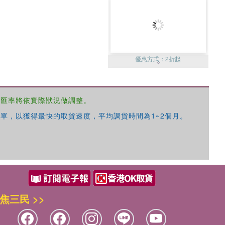
優惠方式：
2折起
，匯率將依實際狀況做調整。
單，以獲得最快的取貨速度，平均調貨時間為1~2個月。
優惠方式：
99元起
焦三民 >>
優惠方式：
熱賣中