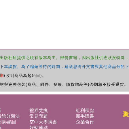
出版社所提供之現有版本為主。部份書籍，因出版社供應狀況特殊
下單調貨。為了縮短等待的時間，建議您將外文書與其他商品分開下
期
(收到商品為起始日)。
態與完整包裝(商品、附件、發票、隨貨贈品等)否則恕不接受退貨。
募
禮券兌換
紅利積點
聚
書館分類法
常見問題
新手購書
購/編目
空中大學購書
企業合作
換
好站連結