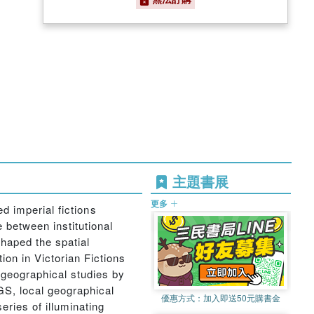
主題書展
更多
 imperial fictions
 between institutional
haped the spatial
on in Victorian Fictions
geographical studies by
GS, local geographical
優惠方式：
加入即送50元購書金
eries of illuminating