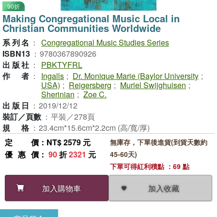
90折
Making Congregational Music Local in
Christian Communities Worldwide
系列名
：
Congregational Music Studies Series
ISBN13
：
9780367890926
出版社
：
PBKTYFRL
作者
：
Ingalls
;
Dr. Monique Marie (Baylor University
;
USA)
;
Reigersberg
;
Muriel Swijghuisen
;
Sherinian
;
Zoe C.
出版日
：
2019/12/12
裝訂／頁數
：
平裝／278頁
規格
：
23.4cm*15.6cm*2.2cm (高/寬/厚)
定價
：NT$ 2579 元
無庫存，下單後進貨(到貨天數約
優惠價
：
90
折
2321
元
45-60天)
下單可得紅利積點 ：69 點
加入收藏
加入購物車