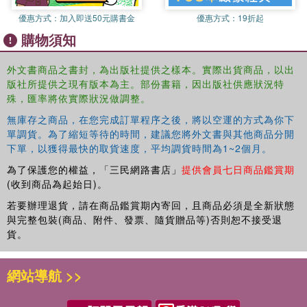
congregational music-making is integral to how
優惠方式：
加入即送50元購書金
優惠方式：
19折起
communities around the world understand what it means
購物須知
to be ‘local’ and ‘Christian’. Showing how locality is
produced, negotiated, and performed through music-
外文書商品之書封，為出版社提供之樣本。實際出貨商品，以出
making, this book draws on case studies from every
版社所提供之現有版本為主。部份書籍，因出版社供應狀況特
continent that integrate insights from anthropology,
殊，匯率將依實際狀況做調整。
ethnomusicology, cultural geography, mission studies, and
practical theology. Four sections explore a central aspect
無庫存之商品，在您完成訂單程序之後，將以空運的方式為你下
of the production of locality through congregational music-
單調貨。為了縮短等待的時間，建議您將外文書與其他商品分開
下單，以獲得最快的取貨速度，平均調貨時間為1~2個月。
making, addressing the role of historical trends, cultural
and political power, diverging values, and translocal
為了保護您的權益，「三民網路書店」
提供會員七日商品鑑賞期
influences in defining what it means to be ‘local’ and
(收到商品為起始日)。
‘Christian’. This book contends that examining musical
若要辦理退貨，請在商品鑑賞期內寄回，且商品必須是全新狀態
processes of localization can lead scholars to new
與完整包裝(商品、附件、發票、隨貨贈品等)否則恕不接受退
understandings of the meaning and power of Christian
貨。
belief and practice.
網站導航 >>