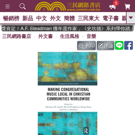
5
暢銷榜
新品
中文
外文
簡體
三民東大
電子書
親子
GO
定！A.F. Steadman 獲年度作家，《史坎德》系列帶你踏
三民網路書店
外文書
生活風格
音樂
、
熱搜：
東野圭吾
高希均教授回憶錄
、
、
、
The Odyssey
父親節
如果歷
列印
評論
、
、
史是一群喵
暑期推薦
國際布克
、
、
獎 臺灣漫遊錄
方念華
台灣的李
、
、
登輝時代
數學女孩：黎曼猜想
偉大的迷走神經