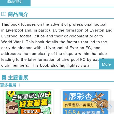
商品簡介
商品簡介
This book focuses on the advent of professional football
in Liverpool and, in particular, the formation of Everton and
Liverpool football clubs and their development prior to
World War I. This book details the factors that led to the
early dominance within Liverpool of Everton FC, and
addresses the complexity of the dispute within that club
leading to the later formation of Liverpool FC by expelled
More
club members. This book also highlights, via a
comparative study, the different patterns of ownership and
主題書展
control that emerged within the two clubs between their
incorporation as limited liability companies in 1892.
更多書展
This book was originally published as a special issue
of
Soccer & Society
.