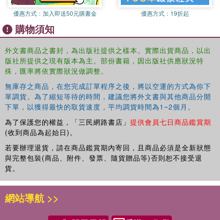
優惠方式：
加入即送50元購書金
優惠方式：
19折起
購物須知
外文書商品之書封，為出版社提供之樣本。實際出貨商品，以出
版社所提供之現有版本為主。部份書籍，因出版社供應狀況特
殊，匯率將依實際狀況做調整。
無庫存之商品，在您完成訂單程序之後，將以空運的方式為你下
單調貨。為了縮短等待的時間，建議您將外文書與其他商品分開
下單，以獲得最快的取貨速度，平均調貨時間為1~2個月。
為了保護您的權益，「三民網路書店」
提供會員七日商品鑑賞期
(收到商品為起始日)。
若要辦理退貨，請在商品鑑賞期內寄回，且商品必須是全新狀態
與完整包裝(商品、附件、發票、隨貨贈品等)否則恕不接受退
貨。
網站導航 >>