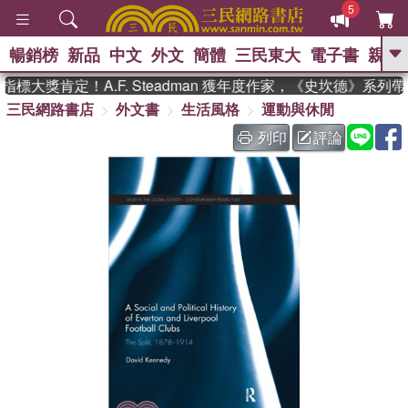
5
暢銷榜
新品
中文
外文
簡體
三民東大
電子書
親子
GO
標大獎肯定！A.F. Steadman 獲年度作家，《史坎德》系列
三民網路書店
外文書
生活風格
運動與休閒
、
熱搜：
東野圭吾
高希均教授回憶錄
、
、
、
The Odyssey
父親節
如果歷
列印
評論
、
、
史是一群喵
暑期推薦
國際布克
、
、
獎 臺灣漫遊錄
方念華
台灣的李
、
、
登輝時代
數學女孩：黎曼猜想
偉大的迷走神經