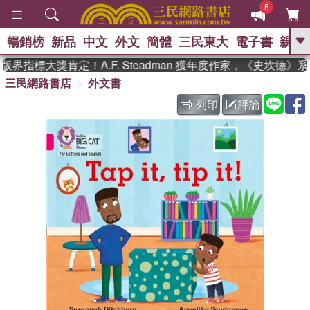
5
暢銷榜
新品
中文
外文
簡體
三民東大
電子書
親子
GO
界指標大獎肯定！A.F. Steadman 獲年度作家，《史坎德》
三民網路書店
外文書
、
、
熱搜：
東野圭吾
The Odyssey
、
、
父親節
如果歷史是一群喵
暑期
列印
評論
、
、
推薦
國際布克獎 臺灣漫遊錄
方
、
、
念華
台灣的李登輝時代
數學女
、
孩：黎曼猜想
偉大的迷走神經