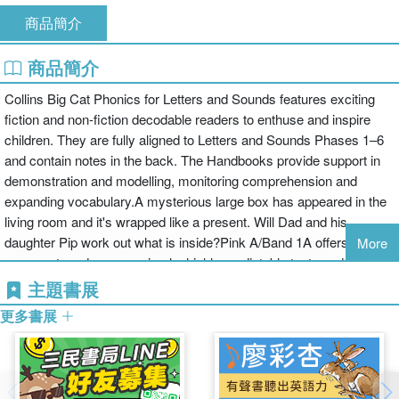
商品簡介
商品簡介
Collins Big Cat Phonics for Letters and Sounds features exciting
fiction and non-fiction decodable readers to enthuse and inspire
children. They are fully aligned to Letters and Sounds Phases 1–6
and contain notes in the back. The Handbooks provide support in
demonstration and modelling, monitoring comprehension and
expanding vocabulary.A mysterious large box has appeared in the
living room and it's wrapped like a present. Will Dad and his
daughter Pip work out what is inside?Pink A/Band 1A offers
More
emergent readers very simple, highly predictable texts and
provides direct support through illustrations.The focus sounds in
主題書展
this book are: /s/ /a/ /t/ /p/ /i/ /n/ /m/ /d/Pages 14 and 15 allow
更多書展
children to re-visit the content of the book, supporting
comprehension skills, vocabulary development and recall.Reading
notes within the book provide practical support for reading Big Cat
Phonics for Letters and Sounds with children, including a list of all