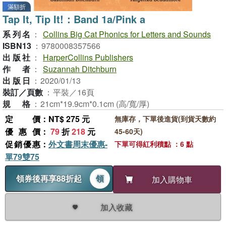
滿額折
Tap It, Tip It!：Band 1a/Pink a
系列名
：
Collins Big Cat Phonics for Letters and Sounds
ISBN13
：
9780008357566
出版社
：
HarperCollins Publishers
作者
：
Suzannah Ditchburn
出版日
：
2020/01/13
裝訂／頁數
：
平裝／16頁
規格
：
21cm*19.9cm*0.1cm (高/寬/厚)
定價
：NT$ 275 元
無庫存，下單後進貨(到貨天數約
優惠價
：
79
折
218
元
45-60天)
促銷優惠
：
外文書周末優惠-
下單可得紅利積點 ：6 點
單79雙75
領券後再享88折起
領
加入購物車
加入收藏