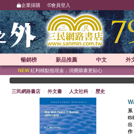
企業採購
會員登入
暢銷榜
新品
推薦
中文
外
NEW
紅利積點抵現金，消費購書更貼心
三民網路書店
外文書
人文社科
歷史
Wa
系
IS
出