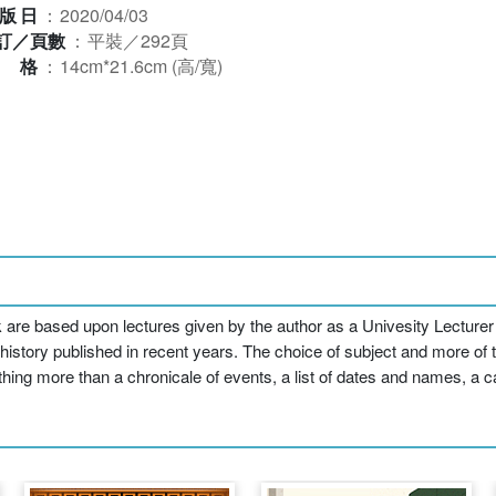
版日
：
2020/04/03
訂／頁數
：
平裝／292頁
規格
：
14cm*21.6cm (高/寬)
 are based upon lectures given by the author as a Univesity Lecturer
 history published in recent years. The choice of subject and more of
hing more than a chronicale of events, a list of dates and names, a cat