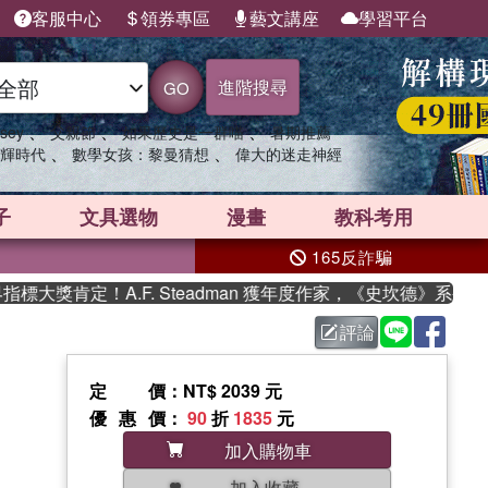
客服中心
領券專區
藝文講座
學習平台
進階搜尋
GO
、
、
、
sey
父親節
如果歷史是一群喵
暑期推薦
、
、
輝時代
數學女孩：黎曼猜想
偉大的迷走神經
子
文具選物
漫畫
教科考用
165反詐騙
獎肯定！A.F. Steadman 獲年度作家，《史坎德》系列帶
評論
定價
：NT$ 2039 元
優惠價
：
90
折
1835
元
加入購物車
加入收藏