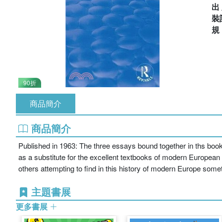
出
裝
90折
商品簡介
商品簡介
Published in 1963: The three essays bound together in ths book
as a substitute for the excellent textbooks of modern European
others attempting to find in this history of modern Europe somet
主題書展
更多書展