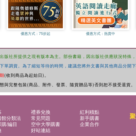
優惠方式：
75折起
優惠方式：
熱賣中
出版社所提供之現有版本為主。部份書籍，因出版社供應狀況特殊
下單調貨。為了縮短等待的時間，建議您將外文書與其他商品分開下
期
(收到商品為起始日)。
態與完整包裝(商品、附件、發票、隨貨贈品等)否則恕不接受退貨。
募
禮券兌換
紅利積點
聚
書館分類法
常見問題
新手購書
購/編目
空中大學購書
企業合作
換
好站連結