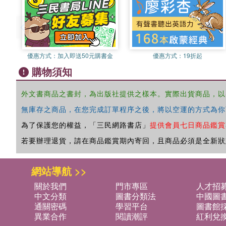
優惠方式：
加入即送50元購書金
優惠方式：
19折起
購物須知
外文書商品之書封，為出版社提供之樣本。實際出貨商品，以
無庫存之商品，在您完成訂單程序之後，將以空運的方式為你
為了保護您的權益，「三民網路書店」
提供會員七日商品鑑賞
若要辦理退貨，請在商品鑑賞期內寄回，且商品必須是全新狀
網站導航 >>
關於我們
門市專區
人才招
中文分類
圖書分類法
中國圖
通關密碼
學習平台
圖書館採
異業合作
閱讀潮評
紅利兌