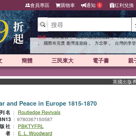
會員專區
購物車
通知
紅利兌換
5
、
、
熱搜：
東野圭吾
高希均教授回憶錄
The Odys
、
、
、
國際布克獎 臺灣漫遊錄
方念華
台灣的李登
文
簡體
三民東大
電子書
親
英國出版界指標大
r and Peace in Europe 1815-1870
列名
：
Routledge Revivals
BN13
：
9780367150587
版社
：
PBKTYFRL
作者
：
E. L. Woodward