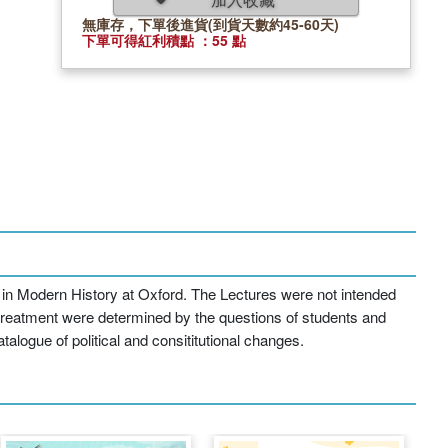
無庫存，下單後進貨(到貨天數約45-60天)
下單可得紅利積點 ：55 點
 in Modern History at Oxford. The Lectures were not intended
 treatment were determined by the questions of students and
alogue of political and consititutional changes.