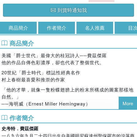
到貨時通知我
商品簡介
作者簡介
名人推薦
目
商品簡介
美國「爵士世代」最偉大的桂冠詩人──費茲傑羅
他的作品自傳色彩濃厚，卻也代表了整個世代。
20世紀「爵士時代」標誌性經典名作
村上春樹最喜愛和推崇的作家
「他的才華，就像一隻粉蝶翅膀上的粉末所構成的圖案那樣地
自然。」
More
──海明威（Ernest Miller Hemingway）
璀璨的華美殿堂開始吞噬財富並燃燒愛情，
作者簡介
於是放縱、耽樂、酗酒、自毀；
而清醒之後的懺情……以及近乎殘酷的自剖，
史考特．費茲傑羅
救贖依然無助，無能為力。
一八九六年九月二十四日出生自美國明尼蘇達州聖保羅市的沒落商