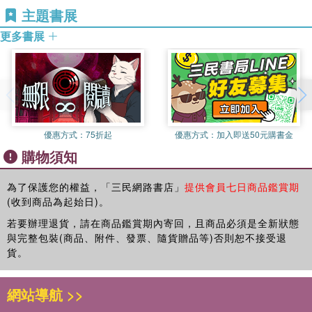
是榮華富貴的晚宴和空談，故事背後則充滿了噬人的現實。乍
看見世界表面的膚淺自我感到慚愧，就如同清澈池塘上反光的
主題書展
作，去世於謝菈．葛蘭姆（Sheilah Graham）在好萊塢所住的公
看之下，金錢彷彿像打水漂兒的石頭那樣，扔進水裡去了，美
浮油般可恥。然而，情況也非一直如此。有時候，他也會認為
寓。其遺作《最後的大亨》於一九四一年由文學評論家艾德蒙．威
更多書展
麗優雅的人物浪擲千金只為了愛情，愛情可貴，金錢可拋。然
自己是年輕人中難得的例外：老練世故、懂得隨機應變，甚
爾森（Edmund Wilson）出版。他的作品深刻呈現了一九二○年代
後，漸漸地，愛情在人生裡蹉跎了，消失了，銀子仍然水一樣
至，比任何他所知道的人還要偉大一點點。
美國社會的虛華浮靡與精神生活上的空虛，故有「爵士時代的桂冠
地流淌出去，這時一切都更卑微了，像水一樣從手中滑失的，
詩人」之譽。
這是他的健康狀態。此時的安東尼既爽朗又討人喜歡，特
除了金錢、愛情之外還有似水的流年。
別吸引有教養的男士和所有女性的注目。他自信將來自己一定
費茲傑羅的小說裡，年輕的愛情與人生是甜美又黏膩，像冰淇
譯者簡介
能有所作為，完成某項安靜而細膩的作品，並得到高度的肯
淋，若不及時大啖一口，只怕它在現實的熱度裡融化了，流了
王文娟
定，隨著時間達到介於死亡和不朽間的境界，與點點星辰並列
優惠方式：
75折起
優惠方式：
加入即送50元購書金
下來，沾得滿手都是，非常困窘，非常不堪，於是開始心生厭
台大國際企業學系、台大戲劇研究所畢，目前擔任編劇。曾獲台大
於無邊無際的宇宙。到那個時候，他才真正成為安東尼．派屈
購物須知
惡，想拋開，想找東西擦手，忘了曾經多麼渴望這個滋味。或
文學獎小說首獎及教育部全國學生文學獎劇本首獎。著作《總統府
—這個名字不僅忠實描繪他這個人，還傳達了某種傑出而強有
者，吃著吃著，心裡著急了，於是貪婪大口吃下去，吞嚥手上
導覽》，譯作《一齣戲：克萊婷涅斯特拉》、《鍋巴》、《櫻桃
力的人格：有主見、恃才傲物，一種由內而發自然表現於外的
的一切，來不及明白那味道，來不及記清楚，然後就什麼也不
為了保護您的權益，「三民網路書店」
提供會員七日商品鑑賞期
園》。
風采——這個人雖意識到可能喪失名譽也要維護名譽，明知勇
(收到商品為起始日)。
剩了。追求過的，幾乎到手的，原來都遙不可及，買不到，留
敢並非絕對真理但依然堅持勇敢。
不住。
若要辦理退貨，請在商品鑑賞期內寄回，且商品必須是全新狀態
與完整包裝(商品、附件、發票、隨貨贈品等)否則恕不接受退
將這個感覺寫得淋漓盡致的人，究竟有怎樣的人生呢？
貨。
知名人士和天才兒子
費茲傑羅是個纖細而且敏感的美國中西部小孩，他出生於中西
部偏北的明尼蘇達。可能因為如此，他筆下鮮明的前台一定是
網站導航 >>
安東尼的社會安全感，主要得自於他是亞當．派屈的孫子，其
東岸的紐約大都會，笙歌處處，極盡虛榮之能事，但是中西部
族譜可以跨海追溯到歐洲的改革運動者。這種想法是難免的；