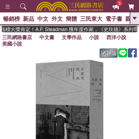
5
暢銷榜
新品
中文
外文
簡體
三民東大
電子書
親子
GO
大獎肯定！A.F. Steadman 獲年度作家，《史坎德》系列帶
三民網路書店
中文書
文學作品
小說
西洋小說
、
熱搜：
東野圭吾
高希均教授回憶錄
美國小說
、
、
、
The Odyssey
父親節
如果歷
、
、
史是一群喵
暑期推薦
國際布克
評論
、
、
獎 臺灣漫遊錄
方念華
台灣的李
、
、
登輝時代
數學女孩：黎曼猜想
偉大的迷走神經