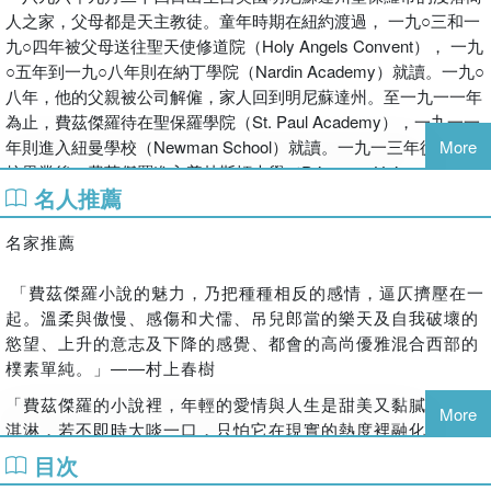
人之家，父母都是天主教徒。童年時期在紐約渡過， 一九○三和一
國立政治大學新聞系副教授柯裕棻、國立臺灣大學外國語文學
九○四年被父母送往聖天使修道院（Holy Angels Convent）， 一九
系教授蔡秀枝
○五年到一九○八年則在納丁學院（Nardin Academy）就讀。一九○
專文導讀與推薦
八年，他的父親被公司解僱，家人回到明尼蘇達州。至一九一一年
為止，費茲傑羅待在聖保羅學院（St. Paul Academy），一九一一
年則進入紐曼學校（Newman School）就讀。一九一三年從紐曼學
More
安東尼．派屈是紐約上流社會貴公子，當他遇見葛羅莉亞——
校畢業後，費茲傑羅進入普林斯頓大學（Princeton University），
這個「美麗的身體便是她靈魂的本質」的女子，便為她著迷癡
名人推薦
一九一七年退學，加入陸軍。同年冬天，駐紮在萊文沃斯堡（Fort
狂。葛羅莉亞驕傲而自我，為存在而存在，她認為她的婚姻將
Leavenworth），是陸軍將領德懷特．大衛．艾森豪（Dwight
是以世界為舞台而演出的一齣華美而動人的戲劇；而安東尼自
名家推薦
David Eisenhower）的學生。艾森豪後來成為美國第三十四任總
視甚高，不事生產，靠雞尾酒來建立他的事業，認為生命應是
統。費茲傑羅被任命為步兵少尉，並分配到阿拉巴馬州蒙哥馬利郊
一連串華麗的演出。兩人繼承安東尼家族的遺產，實踐他們想
「費茲傑羅小說的魅力，乃把種種相反的感情，逼仄擠壓在一
外的謝里登營，在一個鄉村俱樂部認識了塞爾達．塞爾（Zelda
像中的人生，日日參加派對盛宴，過著奢華的上流生活。每
起。溫柔與傲慢、感傷和犬儒、吊兒郎當的樂天及自我破壞的
Sayre），陷入熱戀。
晚，每個細胞都在酒精的催化下飄飄然，自無聊的人生中解
慾望、上升的意志及下降的感覺、都會的高尚優雅混合西部的
一九一八年戰爭結束後，他搬到了紐約市，希望能在廣告領域發
放。但被催化的不只是解脫的快樂，還包含著無聲的侵蝕與衰
樸素單純。」——村上春樹
展，他曾在Barron Collier廣告公司工作，並向塞爾達．塞爾求婚。
朽——彼此的愛情與各自的人生——安東尼不斷酗酒，藉以逃
起初塞爾達同意他的求婚，但她後來認為費茲傑羅無法供應她生
避開始出錯的人生，而葛羅莉亞逐漸跌入貧困的日常和婚姻的
「費茲傑羅的小說裡，年輕的愛情與人生是甜美又黏膩，像冰
More
活，因而取消婚約。費茲傑羅在一九二○年三月二十日出版處女作
消磨中，兩人的裂隙日漸加深，混合著痛苦、慾望侵蝕、佔有
淇淋，若不即時大啖一口，只怕它在現實的熱度裡融化了……
《塵世樂園》，甫發行便大受好評，讓他名利雙收，塞爾達因此也
與嫉妒。費茲傑羅將自身經歷的繁華放浪與痛苦都投注在這本
或者，吃著吃著，心裡著急了，於是貪婪大口吃下去，吞嚥手
目次
回心轉意，兩人於一九二○年四月三日在紐約結婚。
小說中。
上的一切，來不及明白那味道，來不及記清楚，然後就什麼也