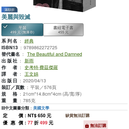
滿額折
美麗與毀滅
平裝
書紐電子書
499 元
(無庫存)
455 元
系列名
：
經典
ISBN13
：
9789862272725
替代書名
：
The Beautiful and Damned
出版社
：
新雨
作者
：
史考特‧費茲傑羅
譯者
：
王文娟
出版日
：
2020/04/13
裝訂／頁數
：
平裝／576頁
規格
：
21cm*14.8cm*4cm (高/寬/厚)
重量
：
785克
中文圖書分類
：
美國文學
定價
：NT$ 650 元
缺貨無法訂購
優惠價
：
77
折
499
元
無法訂購