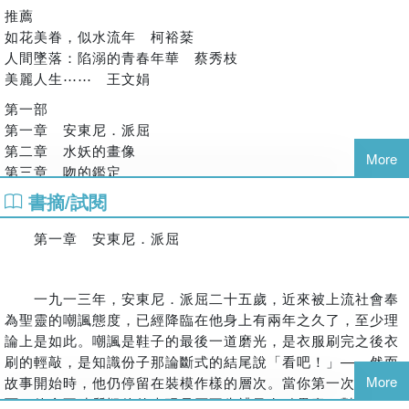
費茲傑羅曾多次前往歐洲，其中大部分是巴黎和法國里維埃拉，並
不剩了。追求過的，幾乎到手的，原來都遙不可及，買不到，
推薦
與巴黎的美國僑民社區的許多成員成為朋友，尤其是海明威。然
留不住。」——國立政治大學新聞系副教授 柯裕棻
如花美眷，似水流年 柯裕棻
當美麗的事物達到某種高度以後，就會殞落並消逝無蹤。
而，海明威與塞爾達並沒有相處得很好，除了在回憶錄《流動的饗
人間墜落：陷溺的青春年華 蔡秀枝
「《美麗與毀滅》最大的成就是在於他以一種令人心驚的、具
宴》中將她描述為「瘋狂」之外，海明威聲稱塞爾達「鼓勵她的丈
美麗人生⋯⋯ 王文娟
有衝擊性與毀滅性的、既真實又虛幻的經驗書寫，來描摹刻畫
夫喝酒，以分散費茲傑羅的工作。」
美與陷溺的拉扯。在費茲傑羅的筆下，生命猶如一段瀕臨深淵
第一部
除《塵世樂園》外，其他小說的銷量不足以支付他和塞爾達奢華的
的旅程，藉由因欲望而生的陷溺這個巨大的漩渦將美吸納、麻
第一章 安東尼．派屈
紐約名人生活方式。因此費茲傑羅開始替《星期六晚郵報》
痺、淹沒、甚至摧毀。」──國立臺灣大學外國語文學系教
第二章 水妖的畫像
（Saturday Evening Post）、《科利爾周刊》（Collier's Weekly）
More
授 蔡秀枝
第三章 吻的鑑定
和《時尚先鋒》（Esquire）等撰寫了大量的短篇小說，賺取高額
稿酬。他自己卻痛恨這些低俗的作品，說全是垃圾。
書摘/試閱
第二部
推薦文
一九二六年，費茲傑羅受邀前往好萊塢寫劇本，在那裡費茲傑羅遇
第一章 幸福時光
見洛伊絲．莫蘭（Lois Moran），並很快發生關係。這次旅行加劇
第一章 安東尼．派屈
如花美眷，似水流年
第二章 座談會
了這對夫妻的婚姻困難，他們在兩個月後離開了好萊塢。一九三○
第三章 破碎的魯特琴
政大新聞系助理教授 柯裕棻
年四月，他的妻子賽爾達精神崩潰，從此他的生活便充滿了痛苦。
第三部
一九一三年，安東尼．派屈二十五歲，近來被上流社會奉
為了支付醫療費用和女兒的學費，他只得不斷替流行雜誌跟晚報寫
第一章 關於文明
為聖靈的嘲諷態度，已經降臨在他身上有兩年之久了，至少理
散文、短篇小說，賺稿費過活，稿費高至四千美元一篇。隨後幾
人人都說費茲傑羅的小說寫的是「美國夢」，他代表「爵士時
第二章 關於美學
論上是如此。嘲諷是鞋子的最後一道磨光，是衣服刷完之後衣
年，塞爾達變得越來越暴力，越受情緒所苦。一九三六年，費茲傑
代」的浮華金粉，他筆下的年輕人美麗而且浪蕩，狂舞如同華
第三章 沒關係！
刷的輕敲，是知識份子那論斷式的結尾說「看吧！」——然而
羅把她安置在北卡羅來納州阿什維爾的高地醫院（Highland
燈之下的飛蛾。仔細探究他小說長存的主題，更會發現，美國
More
故事開始時，他仍停留在裝模作樣的層次。當你第一次和他見
Hospital）。
夢的背後是無比的失落、悔恨、不斷的破滅和錯過。故事表面
面，他會不時質疑他的表現是否不失禮又有點愚蠢，對於只能
一九四○年十二月二十二日，聖誕節前夕，費茲傑羅因心臟病發