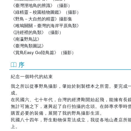
《臺灣溼地鳥的辨識》（攝影）
《綠精靈－校園植物圖鑑》（攝影）
《野鳥－大自然的精靈》攝影集
《雎鳩關關－臺灣的海岸平原鳥類》
《詩經裡的鳥類》（攝影）
《南瀛野鳥誌》
《臺灣鳥類圖誌》
《賞鳥Easy Go陸鳥篇》（攝影）
序
紀念一個時代的結束
我之所以從事野鳥攝影，肇始於剝製標本之所需。要完成
成。
在民國六、七十年代，台灣的經濟剛開始起飛，能擁有長
無計可施之下，遂興起了自行拍攝的念頭。在師專求學時
購置必要的裝備，展開了我的野鳥攝影生涯。
民國八十四年，野生動物保育法成立，我從各地山產店所
上。