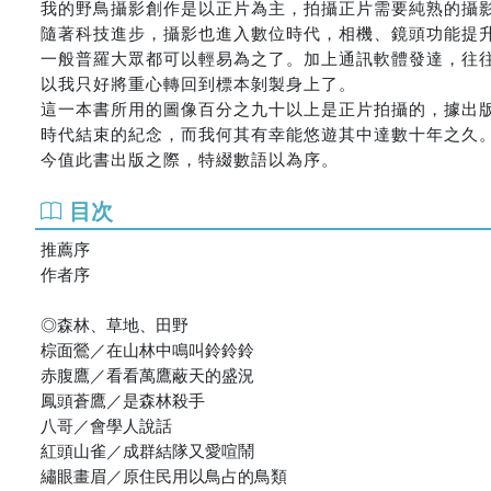
我的野鳥攝影創作是以正片為主，拍攝正片需要純熟的攝
隨著科技進步，攝影也進入數位時代，相機、鏡頭功能提升
一般普羅大眾都可以輕易為之了。加上通訊軟體發達，往
以我只好將重心轉回到標本剝製身上了。
這一本書所用的圖像百分之九十以上是正片拍攝的，據出
時代結束的紀念，而我何其有幸能悠遊其中達數十年之久
今值此書出版之際，特綴數語以為序。
目次
推薦序
作者序
◎森林、草地、田野
棕面鶯／在山林中鳴叫鈴鈴鈴
赤腹鷹／看看萬鷹蔽天的盛況
鳳頭蒼鷹／是森林殺手
八哥／會學人說話
紅頭山雀／成群結隊又愛喧鬧
繡眼畫眉／原住民用以鳥占的鳥類