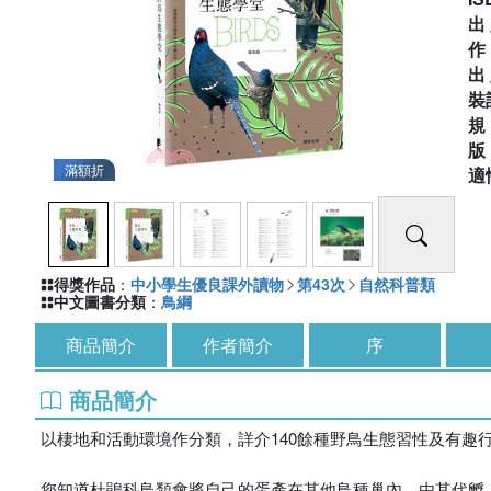
出
出
裝
滿額折
適
得獎作品
：
中小學生優良課外讀物
第43次
自然科普類
中文圖書分類
：
鳥綱
商品簡介
作者簡介
序
商品簡介
以棲地和活動環境作分類，詳介140餘種野鳥生態習性及有趣
您知道杜鵑科鳥類會將自己的蛋產在其他鳥種巢內，由其代孵