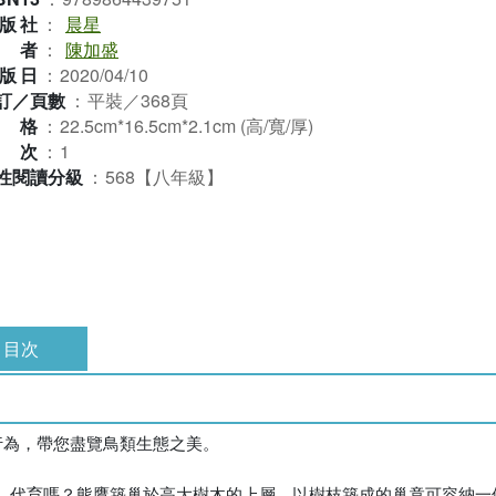
版社
：
晨星
作者
：
陳加盛
版日
：
2020/04/10
訂／頁數
：
平裝／368頁
規格
：
22.5cm*16.5cm*2.1cm (高/寬/厚)
版次
：
1
性閱讀分級
：
568【八年級】
目次
行為，帶您盡覽鳥類生態之美。
、代育嗎？熊鷹築巢於高大樹木的上層，以樹枝築成的巢竟可容納一