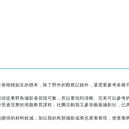
一座栩栩如生的標本，除了野外的觀察記錄外，還需要參考各種
鏡頭從事野鳥攝影者屈指可數，所以要找到清晰、完美可以參考
曾受過完整的視聽教育課程，社團活動我又參加藝風攝影社，已
能購得的材料銳減，加以我的鳥類攝影成果也逐漸展現，便逐漸