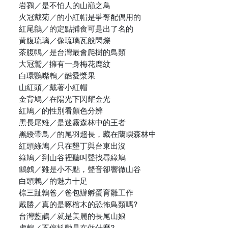
岩鷚／是不怕人的山巔之鳥
火冠戴菊／的小紅帽是爭奪配偶用的
紅尾鶲／的定點捕食可是出了名的
黃腹琉璃／像琉璃瓦般閃爍
茶腹鳾／是台灣最會爬樹的鳥類
大冠鷲／擁有一身梅花鹿紋
白環鸚嘴鵯／酷愛漿果
山紅頭／戴著小紅帽
金背鳩／在陽光下閃耀金光
紅鳩／的性別看顏色分辨
黑長尾雉／是迷霧森林中的王者
黑綬帶鳥／的尾羽超長，藏在蘭嶼森林中
紅頭綠鳩／只在墾丁與台東出沒
綠鳩／到山谷裡聽叫聲找尋綠鳩
鷦鷯／雖是小不點，聲音卻響徹山谷
白頭鶇／的魅力十足
棕三趾鶉爸／爸包辦孵蛋育雛工作
戴勝／真的是啄棺木的恐怖鳥類嗎?
台灣藍鵲／就是美麗的長尾山娘
虎鶇／不停抖動是在做什麼?