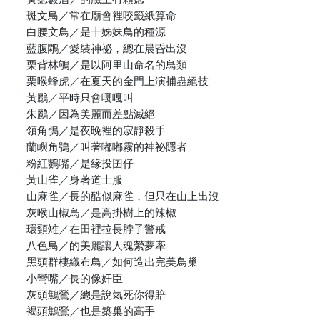
斑文鳥／常在廟會裡咬籤紙算命
白腰文鳥／是十姊妹鳥的種源
藍腹鷴／愛裝神祕，總在晨昏出沒
栗背林鴝／是以阿里山命名的鳥類
栗喉蜂虎／在夏天的金門上演捕蟲絕技
黃鸝／平時只會嘎嘎叫
朱鸝／因為美麗而差點滅絕
領角鴞／是夜晚裡的寂靜殺手
蘭嶼角鴞／叫著嘟嘟霧的神祕隱者
粉紅鸚嘴／是緣投囝仔
黃山雀／身著道士服
山麻雀／長的酷似麻雀，但只在山上出沒
灰喉山椒鳥／是高掛樹上的辣椒
環頸雉／在田裡拉長脖子警戒
八色鳥／的美麗讓人魂縈夢牽
黑頭群棲織布鳥／如何造出完美鳥巢
小彎嘴／長的像奸臣
灰頭鷦鶯／總是說氣死你得賠
褐頭鷦鶯／也是築巢的高手