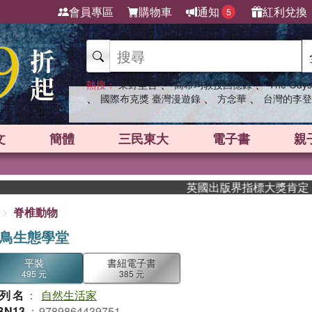
會員專區
購物車
通知
紅利兌換
5
、
、
熱搜：
東野圭吾
高希均教授回憶錄
The Odys
、
、
、
國際布克獎 臺灣漫遊錄
方念華
台灣的李登
文
簡體
三民東大
電子書
親
英國出版界指標大獎肯定！A.F. S
脊椎動物
鳥生態學堂
平裝
書紐電子書
495 元
385 元
列名
：
自然生活家
BN13
：
9789864439751