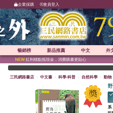
企業採購
會員登入
暢銷榜
新品
推薦
中文
外
NEW
紅利積點抵現金，消費購書更貼心
三民網路書店
中文書
科學‧科普
自然科學
動物
野
系
IS