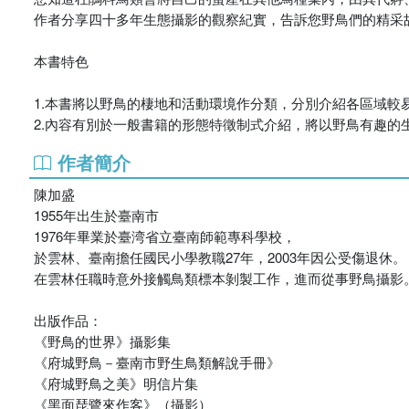
作者分享四十多年生態攝影的觀察紀實，告訴您野鳥們的精采
本書特色
1.本書將以野鳥的棲地和活動環境作分類，分別介紹各區域
2.內容有別於一般書籍的形態特徵制式介紹，將以野鳥有趣的
作者簡介
陳加盛
1955年出生於臺南市
1976年畢業於臺湾省立臺南師範專科學校，
於雲林、臺南擔任國民小學教職27年，2003年因公受傷退休。
在雲林任職時意外接觸鳥類標本剝製工作，進而從事野鳥攝影
出版作品：
《野鳥的世界》攝影集
《府城野鳥－臺南市野生鳥類解說手冊》
《府城野鳥之美》明信片集
《黑面琵鷺來作客》（攝影）