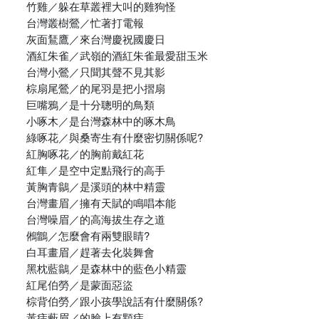
竹雞／躲在草叢裡大叫的雞狗怪
台灣叢樹鶯／忙著打電報
灰面鵟鷹／來台灣慶祝國慶日
酒紅朱雀／武嶺的酒紅朱雀最愛甜玉米
台灣小鶯／只聞其聲不見其影
棕扇尾鶯／的尾羽是把小摺扇
巨嘴鴉／是十分聰明的鳥類
小啄木／是台灣森林中的啄木鳥
綠啄花／與桑寄生有什麼密切關係呢?
紅胸啄花／的胸前戴紅花
紅隼／是空中定點飛行的高手
黃胸青鶲／是溪頭的林中精靈
台灣畫眉／擁有天賦的鳴唱本能
台灣噪眉／的高海拔生存之道
鵂鶹／怎麼會有兩雙眼睛?
白耳畫眉／趕著去化裝舞會
黑枕藍鶲／是森林中的藍色小精靈
紅尾伯勞／是蒙面惡盜
棕背伯勞／跟小孩學說話有什麼關係?
黃痣藪眉／的臉上有顆痣