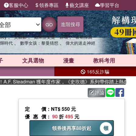
客服中心
領券專區
藝文講座
學習平台
進階搜尋
GO
、
、
、
sey
父親節
如果歷史是一群喵
暑期推薦
、
、
輝時代
數學女孩：黎曼猜想
偉大的迷走神經
子
文具選物
漫畫
教科考用
165反詐騙
teadman 獲年度作家，《史坎德》系列帶你踏上熱血奇幻旅程
評論
定價
：NT$ 550 元
優惠價
：
90
折
495
元
領券後再享88折起
領