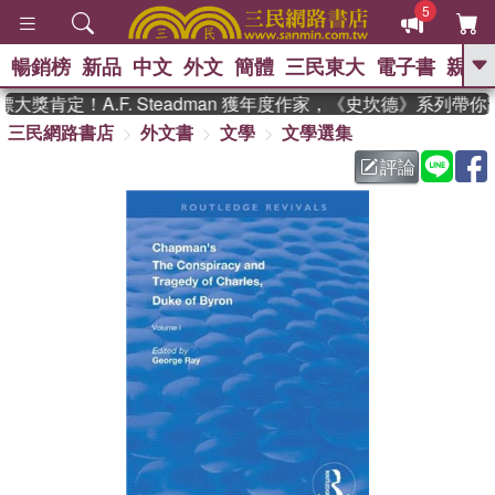
5
暢銷榜
新品
中文
外文
簡體
三民東大
電子書
親子
GO
獎肯定！A.F. Steadman 獲年度作家，《史坎德》系列帶你
三民網路書店
外文書
文學
文學選集
、
熱搜：
東野圭吾
高希均教授回憶錄
、
、
、
The Odyssey
父親節
如果歷
評論
、
、
史是一群喵
暑期推薦
國際布克
、
、
獎 臺灣漫遊錄
方念華
台灣的李
、
、
登輝時代
數學女孩：黎曼猜想
偉大的迷走神經