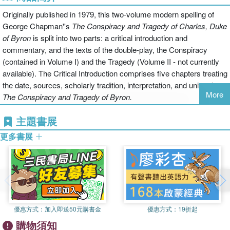
Originally published in 1979, this two-volume modern spelling of
George Chapman''s
The Conspiracy and Tragedy of Charles, Duke
of Byron
is split into two parts: a critical introduction and
commentary, and the texts of the double-play, the Conspiracy
(contained in Volume I) and the Tragedy (Volume II - not currently
available). The Critical Introduction comprises five chapters treating
the date, sources, scholarly tradition, interpretation, and unity of
More
The Conspiracy and Tragedy of Byron.
主題書展
更多書展
優惠方式：
加入即送50元購書金
優惠方式：
19折起
購物須知