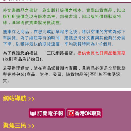
外文書商品之書封，為出版社提供之樣本。實際出貨商品，以出
版社所提供之現有版本為主。部份書籍，因出版社供應狀況特
殊，匯率將依實際狀況做調整。
無庫存之商品，在您完成訂單程序之後，將以空運的方式為你下
單調貨。為了縮短等待的時間，建議您將外文書與其他商品分開
下單，以獲得最快的取貨速度，平均調貨時間為1~2個月。
為了保護您的權益，「三民網路書店」
提供會員七日商品鑑賞期
(收到商品為起始日)。
若要辦理退貨，請在商品鑑賞期內寄回，且商品必須是全新狀態
與完整包裝(商品、附件、發票、隨貨贈品等)否則恕不接受退
貨。
網站導航 >>
聚焦三民 >>