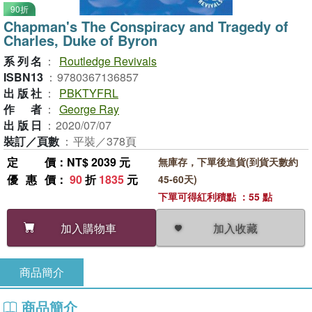
90折
Chapman's The Conspiracy and Tragedy of
Charles, Duke of Byron
系列名
：
Routledge Revivals
ISBN13
：
9780367136857
出版社
：
PBKTYFRL
作者
：
George Ray
出版日
：
2020/07/07
裝訂／頁數
：
平裝／378頁
定價
：NT$ 2039 元
無庫存，下單後進貨(到貨天數約
優惠價
：
90
折
1835
元
45-60天)
下單可得紅利積點 ：55 點
加入收藏
加入購物車
商品簡介
商品簡介