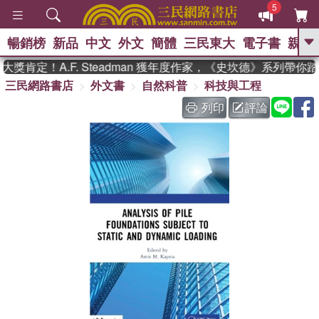
5
暢銷榜
新品
中文
外文
簡體
三民東大
電子書
親子
GO
獎肯定！A.F. Steadman 獲年度作家，《史坎德》系列帶你
三民網路書店
外文書
自然科普
科技與工程
、
熱搜：
東野圭吾
高希均教授回憶錄
、
、
、
The Odyssey
父親節
如果歷
列印
評論
、
、
史是一群喵
暑期推薦
國際布克
、
、
獎 臺灣漫遊錄
方念華
台灣的李
、
、
登輝時代
數學女孩：黎曼猜想
偉大的迷走神經