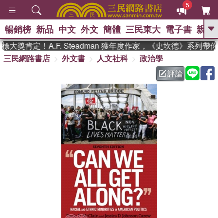
5
暢銷榜
新品
中文
外文
簡體
三民東大
電子書
親子
GO
大獎肯定！A.F. Steadman 獲年度作家，《史坎德》系列帶
三民網路書店
外文書
人文社科
政治學
、
熱搜：
東野圭吾
高希均教授回憶錄
、
、
、
The Odyssey
父親節
如果歷
評論
、
、
史是一群喵
暑期推薦
國際布克
、
、
獎 臺灣漫遊錄
方念華
台灣的李
、
、
登輝時代
數學女孩：黎曼猜想
偉大的迷走神經