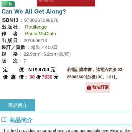
90折
Can We All Get Along?
ISBN13
：
9780367098278
出版社
：
Routledge
作者
：
Paula McClain
出版日
：
2019/06/13
裝訂／頁數
：
精裝／400頁
規格
：
22.9cm*15.2cm (高/寬)
版次
：
7
定價
：NT$ 8700 元
若需訂購本書，請電洽客服 02-
優惠價
：
90
折
7830
元
25006600[分機130、131]。
無法訂購
商品簡介
商品簡介
This text provides a comprehensive and accessible overview of the