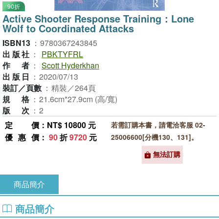
90折
Active Shooter Response Training：Lone
Wolf to Coordinated Attacks
ISBN13
：
9780367243845
出版社
：
PBKTYFRL
作者
：
Scott Hyderkhan
出版日
：
2020/07/13
裝訂／頁數
：
精裝／264頁
規格
：
21.6cm*27.9cm (高/寬)
版次
：
2
定價
：NT$ 10800 元
若需訂購本書，請電洽客服 02-
優惠價
：
90
折
9720
元
25006600[分機130、131]。
無法訂購
商品簡介
商品簡介