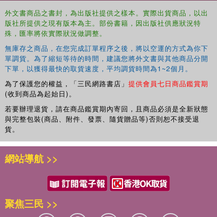
code for a 50% discount off of the companion online library
外文書商品之書封，為出版社提供之樣本。實際出貨商品，以出
of training videos
版社所提供之現有版本為主。部份書籍，因出版社供應狀況特
殊，匯率將依實際狀況做調整。
This book is directed to law enforcement agencies, private
security teams, training organizations, police leaders, and
無庫存之商品，在您完成訂單程序之後，將以空運的方式為你下
individual officers and trainers, in the US and globally. It
單調貨。為了縮短等待的時間，建議您將外文書與其他商品分開
下單，以獲得最快的取貨速度，平均調貨時間為1~2個月。
also has potential as recommended reading in policing
courses at the community college and university level.
為了保護您的權益，「三民網路書店」
提供會員七日商品鑑賞期
(收到商品為起始日)。
若要辦理退貨，請在商品鑑賞期內寄回，且商品必須是全新狀態
與完整包裝(商品、附件、發票、隨貨贈品等)否則恕不接受退
貨。
網站導航 >>
聚焦三民 >>