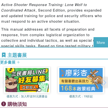
Active Shooter Response Training: Lone Wolf to
Coordinated Attack
, Second Edition, provides expanded
and updated training for police and security officers who
must respond to an active shooter situation.
This manual addresses all facets of preparation and
response, from complex logistical organization to
collective and individual tactics, as well as special units or
More
special skills tasks. Based on time-tested military training
doctrine, the program described here offers a template for
主題書展
agencies of all sizes to offer training that effectively
更多書展
utilizes officers’ available time. Hyderkhan and his expert
contributors cover all aspects of the active shooter
response (ASR) mission, from risk analysis to logistical
planning for mass casualty events. He also addresses
medical care and evacuation, reunification procedures,
and post-incident investigation.
Active Shooter Response
Training,
Second Edition, provides the tools needed to
優惠方式：
加入即送50元購書金
優惠方式：
19折起
prevent or mitigate tragedy in our religious congregations,
購物須知
schools, and public places. The book includes a voucher