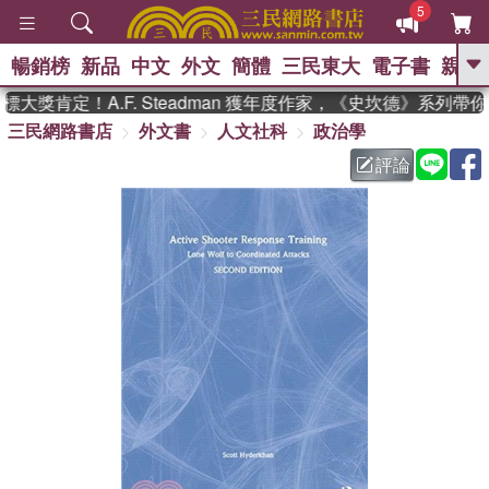
5
暢銷榜
新品
中文
外文
簡體
三民東大
電子書
親子
GO
大獎肯定！A.F. Steadman 獲年度作家，《史坎德》系列帶
三民網路書店
外文書
人文社科
政治學
、
熱搜：
東野圭吾
高希均教授回憶錄
、
、
、
The Odyssey
父親節
如果歷
評論
、
、
史是一群喵
暑期推薦
國際布克
、
、
獎 臺灣漫遊錄
方念華
台灣的李
、
、
登輝時代
數學女孩：黎曼猜想
偉大的迷走神經