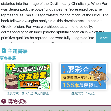
distorted into the image of the Devil in early Christianity. When Pan
was demonized, the powerful qualities he represented became
repressed, as Pan's visage twisted into the model of the Devil. The
book follows a Jungian analysis of this development. In ancient
Greek religion, Pan was worshipped as an honored deity,
corresponding to an inner psycho-spiritual condition in which the
primitive qualities he represented were fully integrated into
More
consciousness, and these qualities valued and affirmed as holy.
But in the era of early Christianity Pan “dies,” and the Devil is born,
主題書展
a twisted inflation, possibly due to an underlying repression. In the
更多書展
Jungian system, repressed psychic contents do not disappear, as
proponents of the new order tacitly assume, but distort and grow
more powerful, or “inflate,” to cripple the psyche that refuses to
incorporate these split-off elements. Repressed contents will
expand to explosive force as the repressed elements eventually
return regressively from below. It becomes important then, to
優惠方式：
加入即送50元購書金
優惠方式：
19折起
understand what qualities the primitive Goat God carried, to
購物須知
appreciate what was repressed in the Western psycho-spiritual
system, and what subsequently needs reintegration.