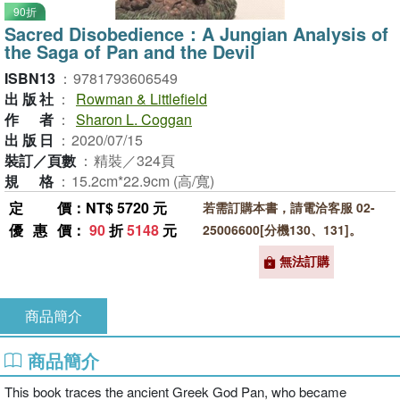
90折
Sacred Disobedience：A Jungian Analysis of
the Saga of Pan and the Devil
ISBN13
：
9781793606549
出版社
：
Rowman & Littlefield
作者
：
Sharon L. Coggan
出版日
：
2020/07/15
裝訂／頁數
：
精裝／324頁
規格
：
15.2cm*22.9cm (高/寬)
定價
：NT$ 5720 元
若需訂購本書，請電洽客服 02-
優惠價
：
90
折
5148
元
25006600[分機130、131]。
無法訂購
商品簡介
商品簡介
This book traces the ancient Greek God Pan, who became