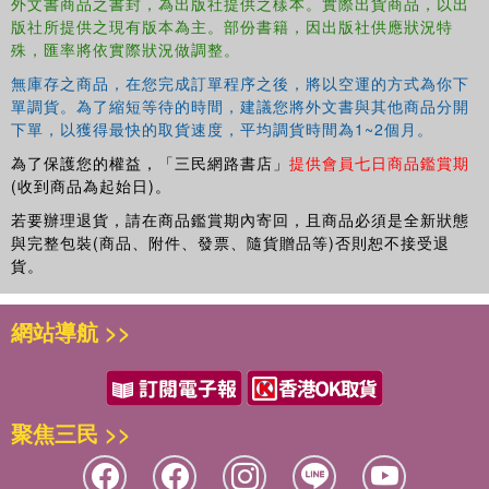
外文書商品之書封，為出版社提供之樣本。實際出貨商品，以出
版社所提供之現有版本為主。部份書籍，因出版社供應狀況特
殊，匯率將依實際狀況做調整。
無庫存之商品，在您完成訂單程序之後，將以空運的方式為你下
單調貨。為了縮短等待的時間，建議您將外文書與其他商品分開
下單，以獲得最快的取貨速度，平均調貨時間為1~2個月。
為了保護您的權益，「三民網路書店」
提供會員七日商品鑑賞期
(收到商品為起始日)。
若要辦理退貨，請在商品鑑賞期內寄回，且商品必須是全新狀態
與完整包裝(商品、附件、發票、隨貨贈品等)否則恕不接受退
貨。
網站導航 >>
聚焦三民 >>