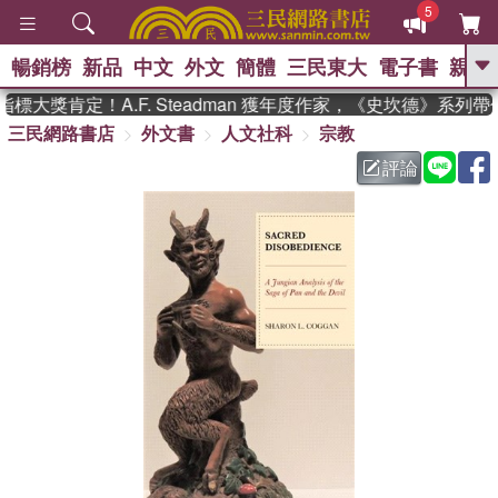
5
暢銷榜
新品
中文
外文
簡體
三民東大
電子書
親子
GO
大獎肯定！A.F. Steadman 獲年度作家，《史坎德》系列
三民網路書店
外文書
人文社科
宗教
、
熱搜：
東野圭吾
高希均教授回憶錄
、
、
、
The Odyssey
父親節
如果歷
評論
、
、
史是一群喵
暑期推薦
國際布克
、
、
獎 臺灣漫遊錄
方念華
台灣的李
、
、
登輝時代
數學女孩：黎曼猜想
偉大的迷走神經