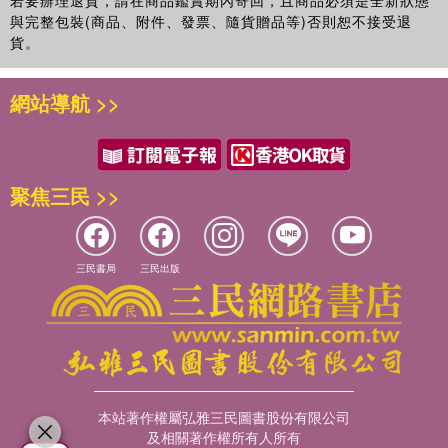
若要辦理退貨，請在商品鑑賞期內寄回，且商品必須是全新狀態
與完整包裝(商品、附件、發票、隨貨贈品等)否則恕不接受退
第四課 中韓經濟交流 ( ?? ?? ?? ) 088
貨。
網站導航 >>
第五課 中韓文化交流 ( ?? ?? ?? ) 097
第六課 中韓外交關係 ( ?? ?? ?? ) 106
聚焦三民 >>
第七課 中韓IT 交流 ( ?? IT ?? ) 113
第八課 公司和雜誌介紹 ( ?? ? ?? ?? ) 120
三民書局
三民出版
第九課 農業和醫療 ( ?? ? ?? ) 128
第十課 中韓教育 ( ?? ?? ) 137
第十一課 環境問題 ( ?? ?? ) 145
本站著作權屬弘雅三民圖書股份有限公司
及相關著作權所有人所有
第十二課 女性問題 ( ?? ?? ) 151