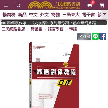
5
暢銷榜
新品
中文
外文
簡體
三民東大
電子書
親子
GO
dman 獲年度作家，《史坎德》系列帶你踏上熱血奇幻旅程
三民網路書店
簡體書
語言學習
韓語
、
熱搜：
東野圭吾
高希均教授回憶錄
、
、
、
The Odyssey
父親節
如果歷
評論
、
、
史是一群喵
暑期推薦
國際布克
、
、
獎 臺灣漫遊錄
方念華
台灣的李
、
、
登輝時代
數學女孩：黎曼猜想
偉大的迷走神經