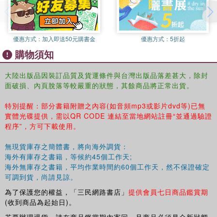
(二)譯前準備的幾個階段 009
三、口譯技能和口譯技巧. 015
優惠方式：
加入即送50元購書金
優惠方式：
5折起
購物須知
(一)口譯筆記 015
(二)韓漢語法難點 021
大陸出版品因裝訂品質及貨運條件與台灣出版品落差甚大，除封
面破損、內頁脫落等較嚴重的狀態，其餘商品將正常出貨。
(三)韓漢口譯注意事項和技巧 035
特別提醒：部分書籍附贈之內容(如音頻mp3或影片dvd等)已無
實體光碟提供，需以QR CODE 連結至當地網站註冊“並通過驗證
(四)譯員的思維盲區 052
程序”，方可下載使用。
口譯實戰篇 057
無現貨庫存之簡體書，將向海外調貨：
海外有庫存之書籍，等候約45個工作天;
第一課 開幕式致辭 ( ??? ?? ) 058
海外無庫存之書籍，平均作業時間約60個工作天，然不保證確定
可調到貨，尚請見諒。
第二課 閉幕式致辭 ( ??? ?? ) 069
為了保護您的權益，「三民網路書店」
提供會員七日商品鑑賞期
(收到商品為起始日)。
第三課 主題發言 ( ?? ?? / ?? ?? ) 078