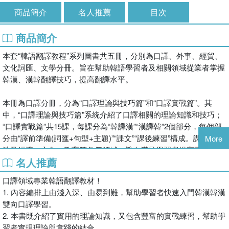
商品簡介
名人推薦
目次
商品簡介
本套“韓語翻譯教程”系列圖書共五冊，分別為口譯、外事、經貿、
文化詞匯、文學分冊。旨在幫助韓語學習者及相關領域從業者掌握
韓漢、漢韓翻譯技巧，提高翻譯水平。
本冊為口譯分冊，分為“口譯理論與技巧篇”和“口譯實戰篇”。其
中，“口譯理論與技巧篇”系統介紹了口譯相關的理論知識和技巧；
“口譯實戰篇”共15課，每課分為“韓譯漢”“漢譯韓”2個部分，每個部
分由“譯前準備(詞匯+句型+主題)”“課文”“課後練習”構成。課文內容
More
涉及經濟、文化、教育等各個領域，旨在滿足學習者提高不同領域
名人推薦
口譯水平的需求。附錄由“詩句名言”“常用檢索網站”“外語詞中文譯
名”3個部分組成。附贈小冊子中含有譯前準備、課文與課後練習部
口譯領域專業韓語翻譯教材！
分的參考譯文。
1. 內容編排上由淺入深、由易到難，幫助學習者快速入門韓漢韓漢
雙向口譯學習。
2. 本書既介紹了實用的理論知識，又包含豐富的實戰練習，幫助學
習者實現理論與實踐的結合