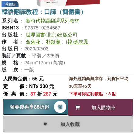
滿額折
韓語翻譯教程：口譯（簡體書）
系列名
：
新時代韓語翻譯系列教材
ISBN13
：
9787519264567
出版社
：
世界圖書(北京)出版公司
作者
：
金菊花
;
朴銀淑
;
(韓)孫志鳳
出版日
：
2020/02/03
裝訂／頁數
：
平裝／225頁
規格
：
24cm*17cm (高/寬)
版次
：
一版
人民幣定價：55 元
海外經銷商無庫存，到貨日平均
定價
：NT$ 330 元
30天至45天
優惠價
：
87
折
287
元
下單可得紅利積點 ：8 點
領券後再享88折起
領
加入購物車
加入收藏