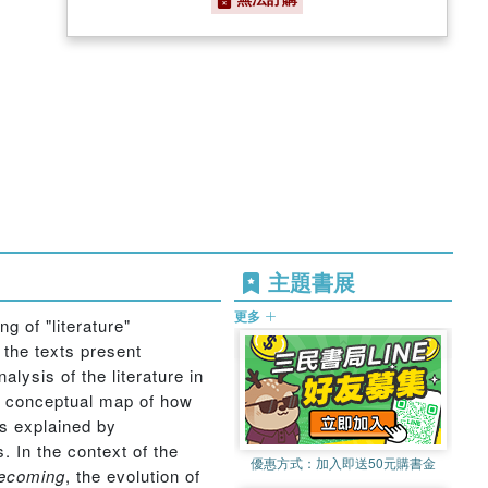
主題書展
更多
g of "literature"
 the texts present
alysis of the literature in
st conceptual map of how
is explained by
. In the context of the
優惠方式：
加入即送50元購書金
becoming
, the evolution of