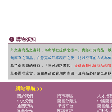
購物須知
外文書商品之書封，為出版社提供之樣本。實際出貨商品，以
無庫存之商品，在您完成訂單程序之後，將以空運的方式為你
為了保護您的權益，「三民網路書店」
提供會員七日商品鑑賞
若要辦理退貨，請在商品鑑賞期內寄回，且商品必須是全新狀
網站導航 >>
關於我們
門市專區
人才招
中文分類
圖書分類法
中國圖
通關密碼
學習平台
圖書館採
異業合作
閱讀潮評
紅利兌