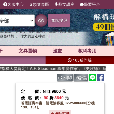
客服中心
領券專區
藝文講座
學習平台
進階搜尋
GO
、
、
果歷史是一群喵
暑期推薦
國際布克獎 臺灣漫
、
黎曼猜想
偉大的迷走神經
子
文具選物
漫畫
教科考用
165反詐騙
獎肯定！A.F. Steadman 獲年度作家，《史坎德》系列帶你
列印
評論
定價
：NT$ 9600 元
優惠價
：
90
折
8640
元
若需訂購本書，請電洽客服 02-25006600[分機
130、131]。
無法訂購