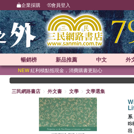
企業採購
會員登入
暢銷榜
新品
推薦
中文
外
NEW
紅利積點抵現金，消費購書更貼心
三民網路書店
外文書
文學
文學選集
Wr
Li
系
IS
出