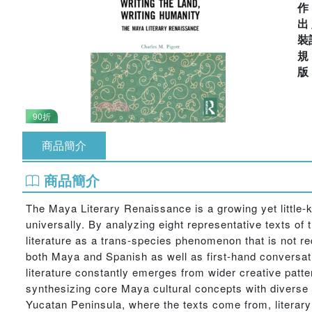
出
裝
90折
商品簡介
商品簡介
The Maya Literary Renaissance is a growing yet little-
universally. By analyzing eight representative texts of
literature as a trans-species phenomenon that is not re
both Maya and Spanish as well as first-hand conversat
literature constantly emerges from wider creative patte
synthesizing core Maya cultural concepts with diverse ph
Yucatan Peninsula, where the texts come from, literary 