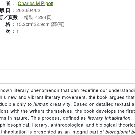
作者
：
Charles M Pigott
版日
：
2020/04/02
訂／頁數
：
精裝／294頁
規格
：
15.2cm*22.9cm (高/寬)
版次
：
1
known literary phenomenon that can redefine our understandin
 this new and vibrant literary movement, the book argues that
ducible only to
human
creativity. Based on detailed textual an
ions with the writers themselves, the book develops the fir
rns in nature. This process, defined as
literary inhabitation
, 
ilosophical, literary, anthropological and biological theories
inhabitation is presented as an integral part of
bioregional 