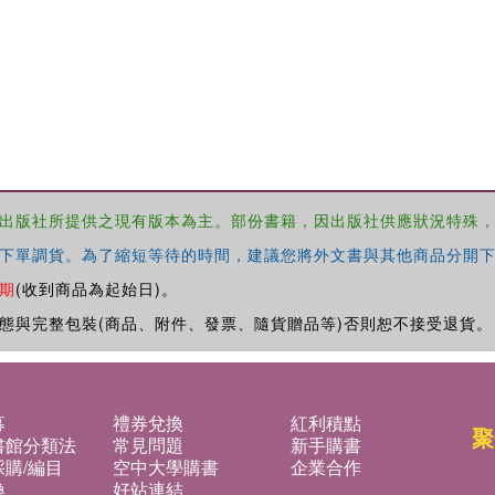
出版社所提供之現有版本為主。部份書籍，因出版社供應狀況特殊
下單調貨。為了縮短等待的時間，建議您將外文書與其他商品分開下
期
(收到商品為起始日)。
態與完整包裝(商品、附件、發票、隨貨贈品等)否則恕不接受退貨。
募
禮券兌換
紅利積點
聚
書館分類法
常見問題
新手購書
購/編目
空中大學購書
企業合作
換
好站連結