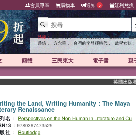
會員專區
購物車
通知
紅利兌換
5
、
、
、
熱搜：
東野圭吾
The Odyssey
父親節
如
、
、
、
遊錄
方念華
台灣的李登輝時代
數學女孩：
文
簡體
三民東大
電子書
親
英國出版界指標大
iting the Land, Writing Humanity：The Maya
terary Renaissance
列名
：
Perspectives on the Non-Human in Literature and Cu
BN13
：
9780367473525
版社
：
Routledge