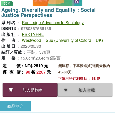
90折
Ageing, Diversity and Equality：Social
Justice Perspectives
系列名
：
Routledge Advances in Sociology
ISBN13
：
9780367556136
出版社
：
PBKTYFRL
作者
：
Westwood
;
Sue (University of Oxford
;
UK)
出版日
：
2020/05/30
裝訂／頁數
：
平裝／376頁
規格
：
15.6cm*23.4cm (高/寬)
定價
：NT$ 2519 元
無庫存，下單後進貨(到貨天數約
優惠價
：
90
折
2267
元
45-60天)
下單可得紅利積點 ：68 點
加入收藏
加入購物車
商品簡介