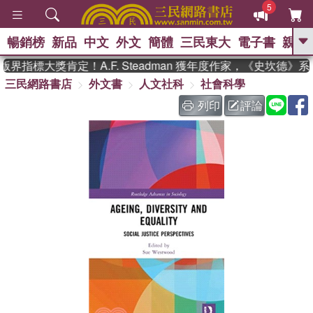
5
暢銷榜
新品
中文
外文
簡體
三民東大
電子書
親子
GO
界指標大獎肯定！A.F. Steadman 獲年度作家，《史坎德》
三民網路書店
外文書
人文社科
社會科學
、
、
熱搜：
東野圭吾
The Odyssey
、
、
父親節
如果歷史是一群喵
暑期
列印
評論
、
、
推薦
國際布克獎 臺灣漫遊錄
方
、
、
念華
台灣的李登輝時代
數學女
、
孩：黎曼猜想
偉大的迷走神經