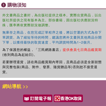
購物須知
normativity and offer an alternative approach which
highlights the heterogeneity and diversity of ageing,
外文書商品之書封，為出版社提供之樣本。實際出貨商品，以出
associated inequalities and their intersections.
版社所提供之現有版本為主。部份書籍，因出版社供應狀況特
The Open Access version of this book, available at
殊，匯率將依實際狀況做調整。
https://www.taylorfrancis.com/books/9781351851329
,
無庫存之商品，在您完成訂單程序之後，將以空運的方式為你下
has been made available under a Creative Commons
單調貨。為了縮短等待的時間，建議您將外文書與其他商品分開
Attribution-Non Commercial-No Derivatives 4.0
下單，以獲得最快的取貨速度，平均調貨時間為1~2個月。
licence.
為了保護您的權益，「三民網路書店」
提供會員七日商品鑑賞期
(收到商品為起始日)。
若要辦理退貨，請在商品鑑賞期內寄回，且商品必須是全新狀態
與完整包裝(商品、附件、發票、隨貨贈品等)否則恕不接受退
貨。
網站導航 >>