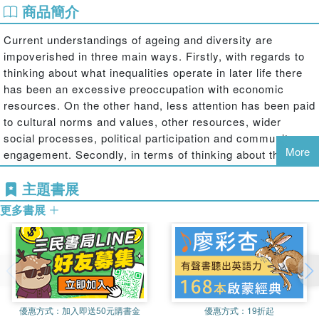
商品簡介
Current understandings of ageing and diversity are
impoverished in three main ways. Firstly, with regards to
thinking about what inequalities operate in later life there
has been an excessive preoccupation with economic
resources. On the other hand, less attention has been paid
to cultural norms and values, other resources, wider
social processes, political participation and community
More
engagement. Secondly, in terms of thinking about the who
of inequality, this has so far been limited to a very narrow
主題書展
range of minority populations. Finally, when considering
the how of inequality, social gerontologys theoretical
更多書展
analyses remain under-developed. The overall effect of
these issues is that social gerontology remains deeply
embedded in normative assumptions which serve to
exclude a wide range of older people.
Ageing, Diversity and Equality
優惠方式：
加入即送50元購書金
優惠方式：
19折起
aims to challenge and provoke the above described