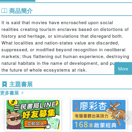
商品簡介
It is said that movies have encroached upon social
realities creating tourism enclaves based on distortions of
history and heritage, or simulations that disregard both.
What localities and nation-states value are discarded,
suppressed, or modified beyond recognition in neoliberal
markets; thus flattening out human experience, destroying
natural habitats in the name of development, and putting
More
the future of whole ecosystems at risk.
Without disregarding such developmental risks
Cinematic
主題書展
Tourist Mobilities and the Plight of Development
explores
更多書展
how, en route to any beneficial or eco-destructive
development, film tourist industries co-produce
atmospheres of place and culture with tourists/film fans,
local activists, and nation-states. Drawing on international
examples of cinematically-induced tourism and
tourismophobic activism, Tzanelli demonstrates how the