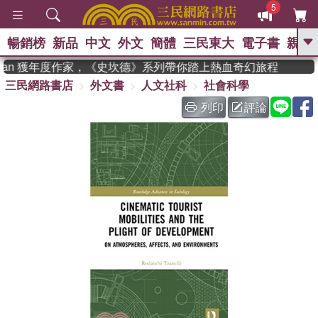
5
暢銷榜
新品
中文
外文
簡體
三民東大
電子書
親子
GO
dman 獲年度作家，《史坎德》系列帶你踏上熱血奇幻旅程
三民網路書店
外文書
人文社科
社會科學
、
、
熱搜：
東野圭吾
The Odyssey
、
、
父親節
如果歷史是一群喵
暑期
列印
評論
、
、
推薦
國際布克獎 臺灣漫遊錄
方
、
、
念華
台灣的李登輝時代
數學女
、
孩：黎曼猜想
偉大的迷走神經