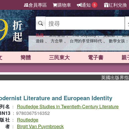
會員專區
購物車
通知
紅利兌換
5
、
、
、
熱搜：
東野圭吾
The Odyssey
父親節
如
、
、
、
遊錄
方念華
台灣的李登輝時代
數學女孩：
文
簡體
三民東大
電子書
親
英國出版界指標大獎
dernist Literature and European Identity
列名
：
Routledge Studies in Twentieth-Century Literature
BN13
：
9780367516352
版社
：
Routledge
作者
：
Birgit Van Puymbroeck