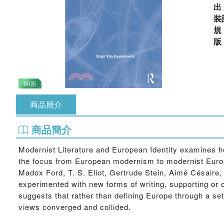
出
裝
90折
商品簡介
商品簡介
Modernist Literature and European Identity examines how
the focus from European modernism to modernist Europ
Madox Ford, T. S. Eliot, Gertrude Stein, Aimé Césaire
experimented with new forms of writing, supporting or 
suggests that rather than defining Europe through a se
views converged and collided.