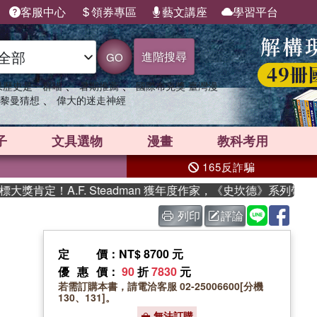
客服中心
領券專區
藝文講座
學習平台
進階搜尋
GO
、
、
果歷史是一群喵
暑期推薦
國際布克獎 臺灣漫
、
黎曼猜想
偉大的迷走神經
子
文具選物
漫畫
教科考用
165反詐騙
肯定！A.F. Steadman 獲年度作家，《史坎德》系列帶你踏
列印
評論
定價
：NT$ 8700 元
優惠價
：
90
折
7830
元
若需訂購本書，請電洽客服 02-25006600[分機
130、131]。
無法訂購