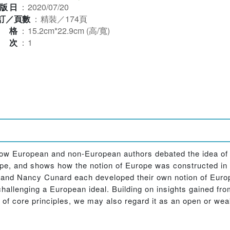
版日
：
2020/07/20
訂／頁數
：
精裝／174頁
規格
：
15.2cm*22.9cm (高/寬)
版次
：
1
 European and non-European authors debated the idea of Euro
e, and shows how the notion of Europe was constructed in a
, and Nancy Cunard each developed their own notion of Euro
challenging a European ideal. Building on insights gained f
t of core principles, we may also regard it as an open or we