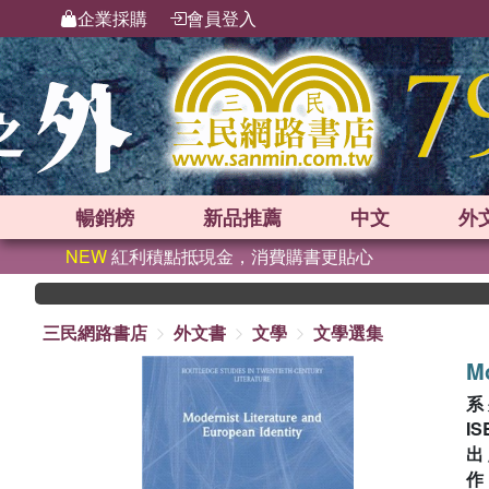
企業採購
會員登入
暢銷榜
新品
推薦
中文
外
NEW
紅利積點抵現金，消費購書更貼心
三民網路書店
外文書
文學
文學選集
Mo
系
IS
出