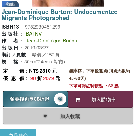
滿額折
Jean-Dominique Burton: Undocumented
Migrants Photographed
ISBN13
：
9782930451299
出版社
：
BAI NV
作者
：
Jean-Dominique Burton
出版日
：
2019/03/27
裝訂／頁數
：
精裝／152頁
規格
：
30cm*24cm (高/寬)
定價
：NT$ 2310 元
無庫存，下單後進貨(到貨天數約
優惠價
：
90
折
2079
元
45-60天)
下單可得紅利積點 ：62 點
領券後再享88折起
領
加入購物車
加入收藏
商品簡介