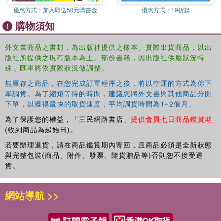
優惠方式：
加入即送50元購書金
優惠方式：
19折起
購物須知
外文書商品之書封，為出版社提供之樣本。實際出貨商品，以出
版社所提供之現有版本為主。部份書籍，因出版社供應狀況特
殊，匯率將依實際狀況做調整。
無庫存之商品，在您完成訂單程序之後，將以空運的方式為你下
單調貨。為了縮短等待的時間，建議您將外文書與其他商品分開
下單，以獲得最快的取貨速度，平均調貨時間為1~2個月。
為了保護您的權益，「三民網路書店」
提供會員七日商品鑑賞期
(收到商品為起始日)。
若要辦理退貨，請在商品鑑賞期內寄回，且商品必須是全新狀態
與完整包裝(商品、附件、發票、隨貨贈品等)否則恕不接受退
貨。
網站導航 >>