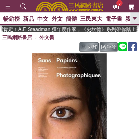
5
暢銷榜
新品
中文
外文
簡體
三民東大
電子書
親子
GO
！A.F. Steadman 獲年度作家，《史坎德》系列帶你踏上
三民網路書店
外文書
、
、
熱搜：
東野圭吾
The Odyssey
、
如果歷史是一群喵
國際布克獎 臺灣
列印
評論
、
、
漫遊錄
方念華
台灣的李登輝時
、
、
代
數學女孩：黎曼猜想
偉大的
迷走神經