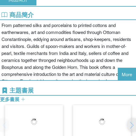
商品簡介
From patterned silks and porcelains to printed cottons and
earthenwares, art and commodities flowed through Ottoman
Constantinople, eddying around artisans, shop-keepers, residents
and visitors. Guilds of spoon-makers and workers in mother-of-
pearl, textile merchants from India and Italy, sellers of coffee and
ceramics together thronged neighbourhoods up and down the
Bosphorus and along the Golden Horn. This book offers a
comprehensive introduction to the art and material culture of the
More
Ottoman Empire, taking as its premise the key role of every day
activities. It also argues for new modes of studying all kinds of
主題書展
mass-produced goods destined for popular consumption.
更多書展