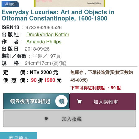
滿額折
Everyday Luxuries: Art and Objects in
Ottoman Constantinople, 1600-1800
ISBN13
：
9783862064526
出版社
：
DruckVerlag Kettler
作者
：
Amanda Philips
出版日
：
2018/09/26
裝訂／頁數
：
平裝／197頁
規格
：
24cm*17cm (高/寬)
定價
：NT$ 2200 元
無庫存，下單後進貨(到貨天數約
優惠價
：
90
折
1980
元
45-60天)
下單可得紅利積點 ：59 點
領券後再享88折起
領
加入購物車
加入收藏
商品簡介