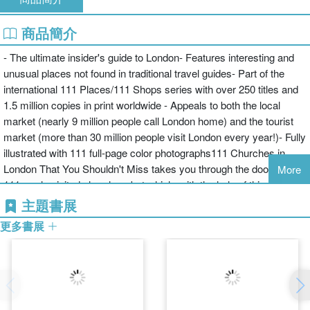
商品簡介
- The ultimate insider's guide to London- Features interesting and
unusual places not found in traditional travel guides- Part of the
international 111 Places/111 Shops series with over 250 titles and
1.5 million copies in print worldwide - Appeals to both the local
market (nearly 9 million people call London home) and the tourist
market (more than 30 million people visit London every year!)- Fully
illustrated with 111 full-page color photographs111 Churches in
London That You Shouldn't Miss takes you through the doors of
More
111 rarely visited churches, but which, with the help of this
informative guide are now on the map! With their spires, towers,
主題書展
columns and capitals, vaults and arches, carvings and paintings,
更多書展
London churches tell us a lot about its architecture and its history.
And with their beautifully carved fonts, pulpits, carvings, mosaics
and decorative objects, they show you centuries of skill and labor
that went into making these buildings for which the main objective
were majesty, endurance and posterity. Following the little black