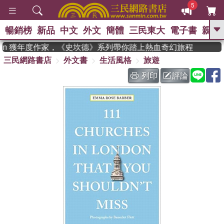
5
暢銷榜
新品
中文
外文
簡體
三民東大
電子書
親子
GO
dman 獲年度作家，《史坎德》系列帶你踏上熱血奇幻旅程
三民網路書店
外文書
生活風格
旅遊
、
、
熱搜：
東野圭吾
The Odyssey
、
、
父親節
如果歷史是一群喵
暑期
列印
評論
、
、
推薦
國際布克獎 臺灣漫遊錄
方
、
、
念華
台灣的李登輝時代
數學女
、
孩：黎曼猜想
偉大的迷走神經