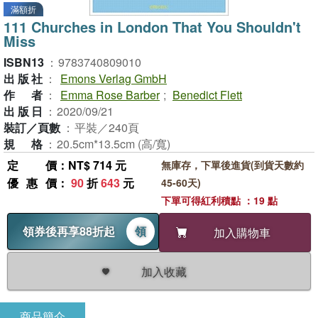
滿額折
111 Churches in London That You Shouldn't
Miss
ISBN13
：
9783740809010
出版社
：
Emons Verlag GmbH
作者
：
Emma Rose Barber
;
Benedict Flett
出版日
：
2020/09/21
裝訂／頁數
：
平裝／240頁
規格
：
20.5cm*13.5cm (高/寬)
定價
：NT$ 714 元
無庫存，下單後進貨(到貨天數約
優惠價
：
90
折
643
元
45-60天)
下單可得紅利積點 ：19 點
領券後再享88折起
領
加入購物車
加入收藏
商品簡介