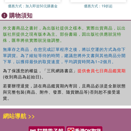
crosses on her mini A to Z, Londoner Emma Rose Barber takes
優惠方式：
加入即送50元購書金
優惠方式：
19折起
you to a ultra-modern church made in the Brutalist style, to a
購物須知
church once so dark, and now so light, a bombed church, now
hollowed out, containing the most romantic garden in London, to
churches where you can sip coffee in the aisles and nave...
外文書商品之書封，為出版社提供之樣本。實際出貨商品，以出
版社所提供之現有版本為主。部份書籍，因出版社供應狀況特
殊，匯率將依實際狀況做調整。
無庫存之商品，在您完成訂單程序之後，將以空運的方式為你下
單調貨。為了縮短等待的時間，建議您將外文書與其他商品分開
下單，以獲得最快的取貨速度，平均調貨時間為1~2個月。
為了保護您的權益，「三民網路書店」
提供會員七日商品鑑賞期
(收到商品為起始日)。
若要辦理退貨，請在商品鑑賞期內寄回，且商品必須是全新狀態
與完整包裝(商品、附件、發票、隨貨贈品等)否則恕不接受退
貨。
網站導航 >>