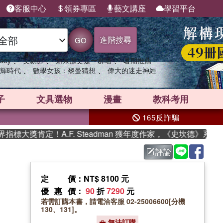
客服中心
領券專區
藝文講座
學習平台
進階搜尋
GO
、
、
、
sey
父親節
如果歷史是一群喵
暑期推薦
、
、
輝時代
數學女孩：黎曼猜想
偉大的迷走神經
子
文具選物
漫畫
教科考用
165反詐騙
大獎肯定！A.F. Steadman 獲年度作家，《史坎德》系列帶
評論
定價
：NT$ 8100 元
優惠價
：
90
折
7290
元
若需訂購本書，請電洽客服 02-25006600[分機
130、131]。
無法訂購