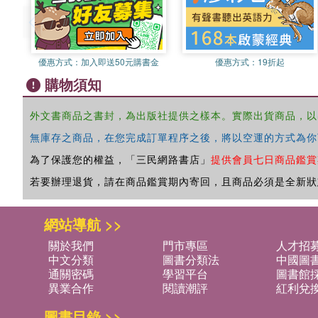
優惠方式：
加入即送50元購書金
優惠方式：
19折起
購物須知
外文書商品之書封，為出版社提供之樣本。實際出貨商品，以
無庫存之商品，在您完成訂單程序之後，將以空運的方式為你
為了保護您的權益，「三民網路書店」
提供會員七日商品鑑賞
若要辦理退貨，請在商品鑑賞期內寄回，且商品必須是全新狀
網站導航 >>
關於我們
門市專區
人才招
中文分類
圖書分類法
中國圖
通關密碼
學習平台
圖書館採
異業合作
閱讀潮評
紅利兌
圖書目錄 >>