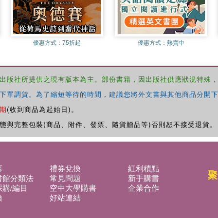
優惠方式：
75折起
優惠方式：
熱賣中
出版社所提供之現有版本為主。部份書籍，因出版社供應狀況特殊
下單調貨。為了縮短等待的時間，建議您將外文書與其他商品分開下
期
(收到商品為起始日)。
態與完整包裝(商品、附件、發票、隨貨贈品等)否則恕不接受退貨。
募
禮券兌換
紅利積點
聚
書館分類法
常見問題
新手購書
購/編目
空中大學購書
企業合作
換
好站連結