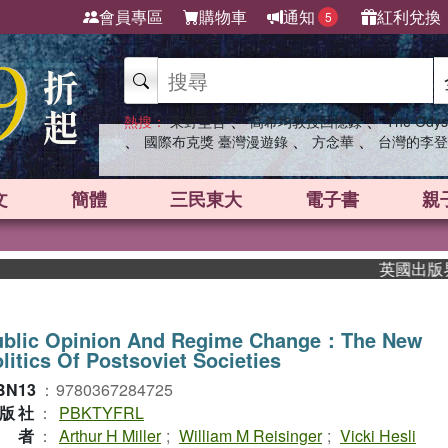
會員專區
購物車
通知
紅利兌換
5
、
、
熱搜：
東野圭吾
高希均教授回憶錄
The Odys
、
、
、
國際布克獎 臺灣漫遊錄
方念華
台灣的李登
文
簡體
三民東大
電子書
親
英國出版界指標
ublic Opinion And Regime Change：The New
litics Of Postsoviet Societies
BN13
：
9780367284725
版社
：
PBKTYFRL
作者
：
Arthur H Miller
;
William M Reisinger
;
Vicki Hesli