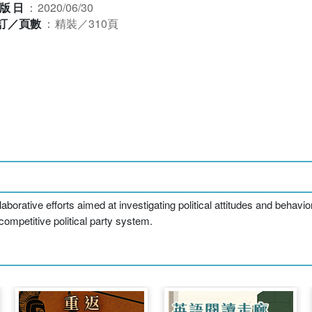
版日
：
2020/06/30
訂／頁數
：
精裝／310頁
borative efforts aimed at investigating political attitudes and behavio
competitive political party system.