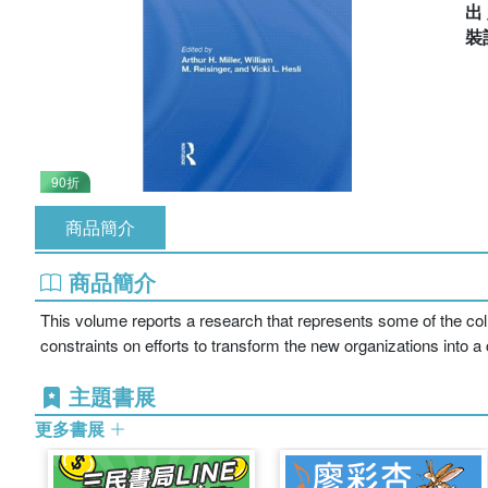
出
裝
90折
商品簡介
商品簡介
This volume reports a research that represents some of the colla
constraints on efforts to transform the new organizations into a 
主題書展
更多書展