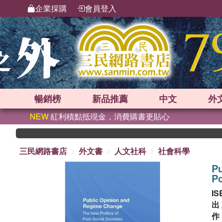
企業採購
會員登入
暢銷榜
新品
推薦
中文
外
NEW
紅利積點抵現金，消費購書更貼心
三民網路書店
外文書
人文社科
社會科學
P
Po
IS
出