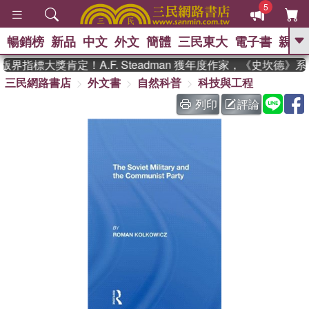
5
暢銷榜
新品
中文
外文
簡體
三民東大
電子書
親子
GO
界指標大獎肯定！A.F. Steadman 獲年度作家，《史坎德》
三民網路書店
外文書
自然科普
科技與工程
、
、
熱搜：
東野圭吾
The Odyssey
、
、
父親節
如果歷史是一群喵
暑期
列印
評論
、
、
推薦
國際布克獎 臺灣漫遊錄
方
、
、
念華
台灣的李登輝時代
數學女
、
孩：黎曼猜想
偉大的迷走神經