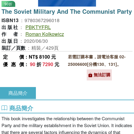
90折
The Soviet Military And The Communist Party
ISBN13
：
9780367296018
出版社
：
PBKTYFRL
作者
：
Roman Kolkowicz
出版日
：
2020/06/30
裝訂／頁數
：
精裝／429頁
定價
：NT$ 8100 元
若需訂購本書，請電洽客服 02-
優惠價
：
90
折
7290
元
25006600[分機130、131]。
無法訂購
商品簡介
商品簡介
This book investigates the relationship between the Communist
Party and the military establishment in the Soviet Union. It indicates
that there are several factors influencing the dynamics of that