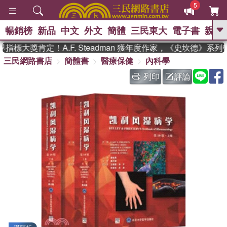
5
暢銷榜
新品
中文
外文
簡體
三民東大
電子書
親子
GO
標大獎肯定！A.F. Steadman 獲年度作家，《史坎德》系列
三民網路書店
簡體書
醫療保健
內科學
、
、
熱搜：
東野圭吾
The Odyssey
、
、
父親節
如果歷史是一群喵
暑期
列印
評論
、
、
推薦
國際布克獎 臺灣漫遊錄
方
、
、
念華
台灣的李登輝時代
數學女
、
孩：黎曼猜想
偉大的迷走神經