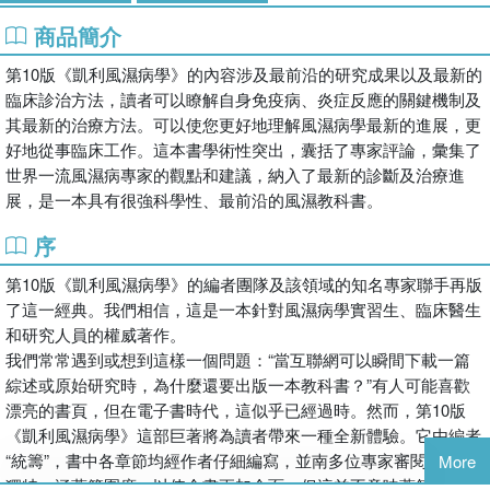
商品簡介
第10版《凱利風濕病學》的內容涉及最前沿的研究成果以及最新的
臨床診治方法，讀者可以瞭解自身免疫病、炎症反應的關鍵機制及
其最新的治療方法。可以使您更好地理解風濕病學最新的進展，更
好地從事臨床工作。這本書學術性突出，囊括了專家評論，彙集了
世界一流風濕病專家的觀點和建議，納入了最新的診斷及治療進
展，是一本具有很強科學性、最前沿的風濕教科書。
序
第10版《凱利風濕病學》的編者團隊及該領域的知名專家聯手再版
了這一經典。我們相信，這是一本針對風濕病學實習生、臨床醫生
和研究人員的權威著作。
我們常常遇到或想到這樣一個問題：“當互聯網可以瞬間下載一篇
綜述或原始研究時，為什麼還要出版一本教科書？”有人可能喜歡
漂亮的書頁，但在電子書時代，這似乎已經過時。然而，第10版
《凱利風濕病學》這部巨著將為讀者帶來一種全新體驗。它由編者
“統籌”，書中各章節均經作者仔細編寫，並南多位專家審閱、佈局
More
獨特。涵蓋範圍廣，以使全書更加全面。但這並不意味著第10版