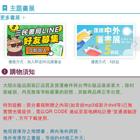
《凱利風濕病學》只是泛泛而談，本書的學術價值非比尋常，作者
主題書展
展示了對所撰寫章節的深刻理解。我們延續了首位主編的理念，通
更多書展
過紙質和電子版提供了全面的參考文獻，讓讀者能夠閱讀我們引用
的論文。與特定的科學發現以及快速增長的現代理論相比，教科書
的出版週期要長得多，這有助於我們靜心思考。帕拉塞爾蘇斯稱：
“時間是醫生最好的朋友。”第10版《凱利風濕病學》傳遞了時代對
風濕病學的整體概念的審慎思考。
教科書應不斷適應環境的變化。編者們的初衷不會改變，我們將一
優惠方式：
加入即送50元購書金
優惠方式：
5折起
如既往地為讀者帶來精心撰寫的權威著作。作為本專業的“金標
購物須知
準”，本書有助於讀者了解風濕病學的臨床進展。我們期待幾年後
的第11版《凱利風濕病學》依然精彩！
大陸出版品因裝訂品質及貨運條件與台灣出版品落差甚大，除封
面破損、內頁脫落等較嚴重的狀態，其餘商品將正常出貨。
特別提醒：部分書籍附贈之內容(如音頻mp3或影片dvd等)已無
實體光碟提供，需以QR CODE 連結至當地網站註冊“並通過驗證
程序”，方可下載使用。
無現貨庫存之簡體書，將向海外調貨：
海外有庫存之書籍，等候約45個工作天;