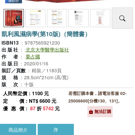
滿額折
凱利風濕病學(第10版)（簡體書）
ISBN13
：
9787565921230
出版社
：
北京大學醫學出版社
作者
：
栗占國
出版日
：
2020/01/16
裝訂／頁數
：
精裝／1183頁
規格
：
28.5cm*21cm (高/寬)
版次
：
十版
人民幣定價：1100 元
若需訂購本書，請電洽客服 02-
定價
：NT$ 6600 元
25006600[分機130、131]。
優惠價
：
87
折
5742
元
無法訂購
商品簡介
序