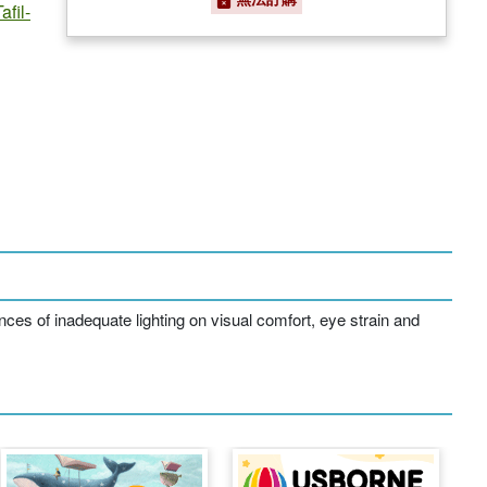
fil-
nces of inadequate lighting on visual comfort, eye strain and