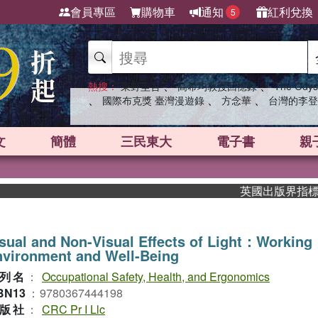
會員專區
購物車
通知
紅利兌換
5
、
、
熱搜：
東野圭吾
高希均教授回憶錄
The Odys
、
、
、
國際布克獎 臺灣漫遊錄
方念華
台灣的李登
文
簡體
三民東大
電子書
親
英國出版界指標大獎肯
sual and Non-Visual Effects of Light：Working
vironment and Well-Being
列名
：
Occupational Safety, Health, and Ergonomics
BN13
：
9780367444198
版社
：
CRC Pr I Llc