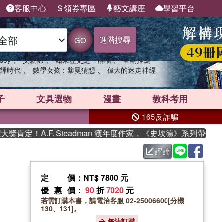
客服中心
領券專區
藝文講座
學習平台
進階搜尋
GO
、
、
、
sey
父親節
如果歷史是一群喵
暑期推薦
、
、
輝時代
數學女孩：黎曼猜想
偉大的迷走神經
子
文具選物
漫畫
教科考用
165反詐騙
定！A.F. Steadman 獲年度作家，《史坎德》系列帶你踏上
評論
定價
：NT$ 7800 元
優惠價
：
90
折
7020
元
若需訂購本書，請電洽客服 02-25006600[分機
130、131]。
無法訂購