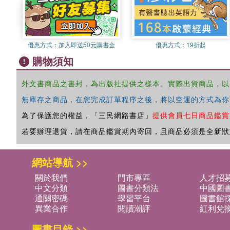
優惠方式：
加入即送50元購書金
優惠方式：
19折起
購物須知
外文書商品之書封，為出版社提供之樣本。實際出貨商品，以
無庫存之商品，在您完成訂單程序之後，將以空運的方式為你
為了保護您的權益，「三民網路書店」
提供會員七日商品鑑賞
若要辦理退貨，請在商品鑑賞期內寄回，且商品必須是全新狀
網站導航 >>
關於我們
門市專區
人才招
中文分類
圖書分類法
中國圖
通關密碼
學習平台
圖書館採
異業合作
閱讀潮評
紅利兌
圖書目錄 >>