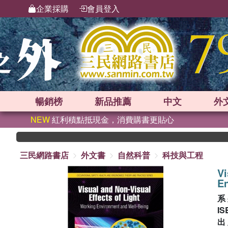
企業採購
會員登入
暢銷榜
新品
推薦
中文
外
NEW
紅利積點抵現金，消費購書更貼心
三民網路書店
外文書
自然科普
科技與工程
Vi
En
系
IS
出