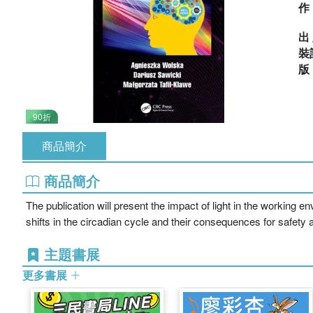
出
裝
90折
商品簡介
商品簡介
The publication will present the impact of light in the working 
shifts in the circadian cycle and their consequences for safety 
主題書展
更多書展