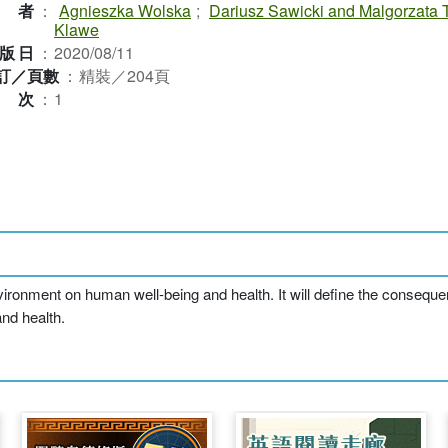
作者
：
Agnieszka Wolska
;
Dariusz Sawicki and Malgorzata Ta
Klawe
版日
：
2020/08/11
訂／頁數
：
精裝／204頁
版次
：
1
environment on human well-being and health. It will define the conseque
and health.