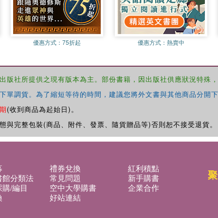
優惠方式：
75折起
優惠方式：
熱賣中
出版社所提供之現有版本為主。部份書籍，因出版社供應狀況特殊
下單調貨。為了縮短等待的時間，建議您將外文書與其他商品分開下
期
(收到商品為起始日)。
態與完整包裝(商品、附件、發票、隨貨贈品等)否則恕不接受退貨。
募
禮券兌換
紅利積點
聚
書館分類法
常見問題
新手購書
購/編目
空中大學購書
企業合作
換
好站連結