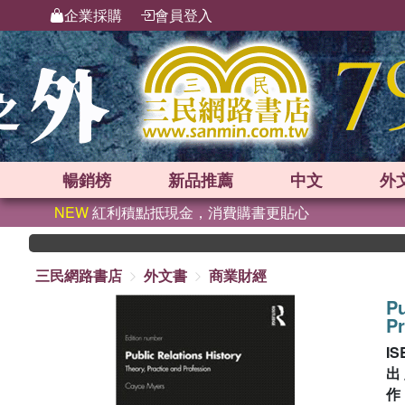
企業採購
會員登入
暢銷榜
新品
推薦
中文
外
NEW
紅利積點抵現金，消費購書更貼心
三民網路書店
外文書
商業財經
Pu
Pr
IS
出