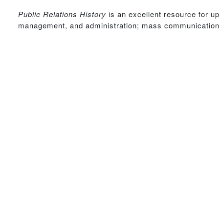
Public Relations History
is an excellent resource for u
management, and administration; mass communication h