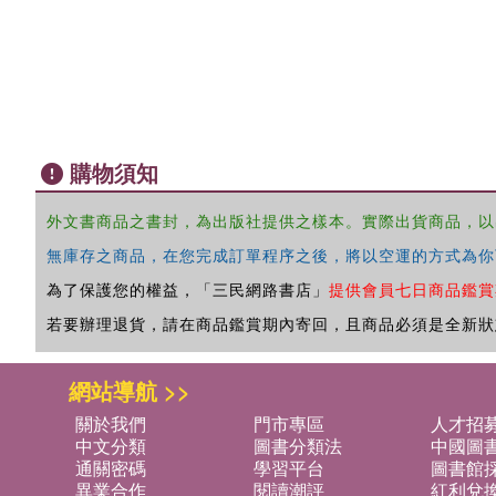
購物須知
外文書商品之書封，為出版社提供之樣本。實際出貨商品，以
無庫存之商品，在您完成訂單程序之後，將以空運的方式為你
為了保護您的權益，「三民網路書店」
提供會員七日商品鑑賞
若要辦理退貨，請在商品鑑賞期內寄回，且商品必須是全新狀
網站導航 >>
關於我們
門市專區
人才招
中文分類
圖書分類法
中國圖
通關密碼
學習平台
圖書館採
異業合作
閱讀潮評
紅利兌