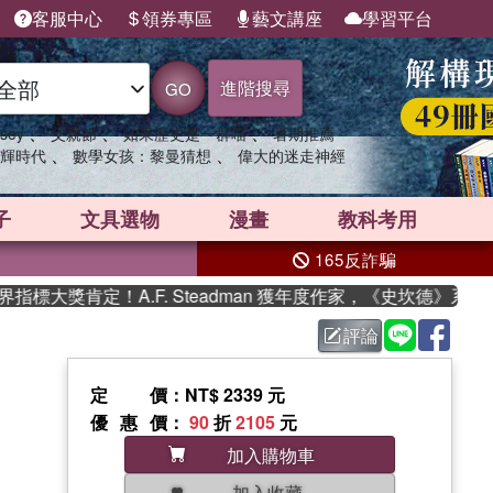
客服中心
領券專區
藝文講座
學習平台
進階搜尋
GO
、
、
、
sey
父親節
如果歷史是一群喵
暑期推薦
、
、
輝時代
數學女孩：黎曼猜想
偉大的迷走神經
子
文具選物
漫畫
教科考用
165反詐騙
大獎肯定！A.F. Steadman 獲年度作家，《史坎德》系列帶
評論
定價
：NT$ 2339 元
優惠價
：
90
折
2105
元
加入購物車
加入收藏