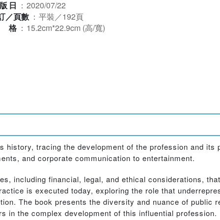
版日
：
2020/07/22
訂／頁數
：
平裝／192頁
規格
：
15.2cm*22.9cm (高/寬)
 history, tracing the development of the profession and its p
ements, and corporate communication to entertainment.
, including financial, legal, and ethical considerations, th
ractice is executed today, exploring the role that underrepr
mation. The book presents the diversity and nuance of public r
s in the complex development of this influential profession.