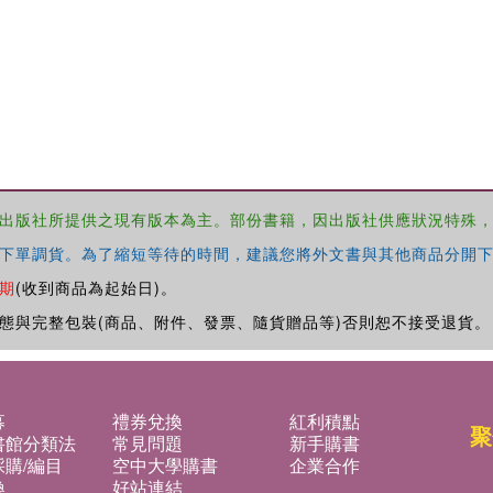
出版社所提供之現有版本為主。部份書籍，因出版社供應狀況特殊
下單調貨。為了縮短等待的時間，建議您將外文書與其他商品分開下
期
(收到商品為起始日)。
態與完整包裝(商品、附件、發票、隨貨贈品等)否則恕不接受退貨。
募
禮券兌換
紅利積點
聚
書館分類法
常見問題
新手購書
購/編目
空中大學購書
企業合作
換
好站連結