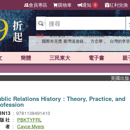
會員專區
購物車
通知
紅利兌換
5
、
、
熱搜：
東野圭吾
高希均教授回憶錄
The Odys
、
、
、
國際布克獎 臺灣漫遊錄
方念華
台灣的李登
文
簡體
三民東大
電子書
親
英國出版界指標
blic Relations History：Theory, Practice, and
ofession
BN13
：
9781138491410
版社
：
PBKTYFRL
作者
：
Cayce Myers