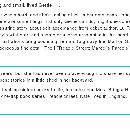
 and small, lived Gertie . . .
in her whole herd, and she's feeling stuck in her smallness - 
here are some things that only Gertie can do, might she come
assuring story about self-acceptance from debut author, Lu 
dley's wintry art and characterful creatures shine in this hear
illustrations bring bouncing Bernard to groovy life' Mail on
d gorgeous fine detail' The i (Treacle Street: Marcel's Parcels)
or years, but she has never been brave enough to share her o
st stories in a little shed in her backyard.
t-selling picture books to life, including You Must Bring a H
t-the-flap book series Treacle Street. Kate lives in England.