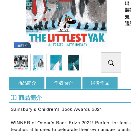
出
裝
適
滿額折
商品簡介
作者簡介
得獎作品
商品簡介
Sainsbury's Children's Book Awards 2021
WINNER of Oscar's Book Prize 2021! Perfect for fans of
teaches little ones to celebrate their own unique talents