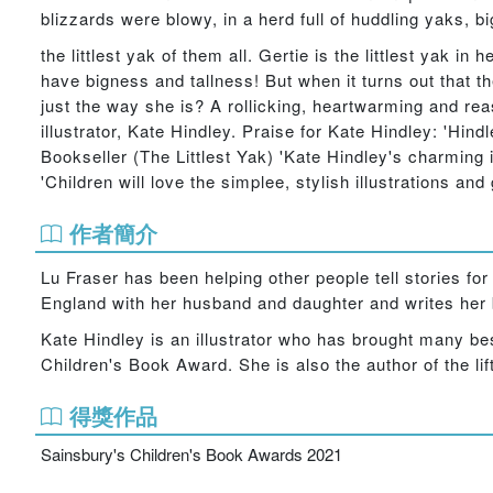
blizzards were blowy, in a herd full of huddling yaks, big
the littlest yak of them all. Gertie is the littlest yak 
have bigness and tallness! But when it turns out that t
just the way she is? A rollicking, heartwarming and re
illustrator, Kate Hindley. Praise for Kate Hindley: 'Hin
Bookseller (The Littlest Yak) 'Kate Hindley's charming 
'Children will love the simplee, stylish illustrations an
作者簡介
Lu Fraser has been helping other people tell stories f
England with her husband and daughter and writes her be
Kate Hindley is an illustrator who has brought many bes
Children's Book Award. She is also the author of the lif
得獎作品
Sainsbury's Children's Book Awards 2021