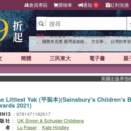
會員專區
購物車
通知
紅利兌換
5
、
、
熱搜：
東野圭吾
高希均教授回憶錄
The Odys
、
、
、
國際布克獎 臺灣漫遊錄
方念華
台灣的李登
文
簡體
三民東大
電子書
親
英國出版界指標大獎肯
e Littlest Yak (平裝本)(Sainsbury's Children's 
wards 2021)
BN13
：
9781471182617
版社
：
UK Simon & Schuster Childrens
作者
：
Lu Fraser
;
Kate Hindley