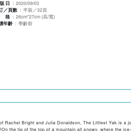
版日
：
2020/09/03
訂／頁數
：
平裝／32頁
規格
：
26cm*27cm (高/寬)
讀年齡
：
學齡前
 Rachel Bright and Julia Donaldson, The Littlest Yak is a j
!On the tip of the top of a mountain all snowy, where the ice-