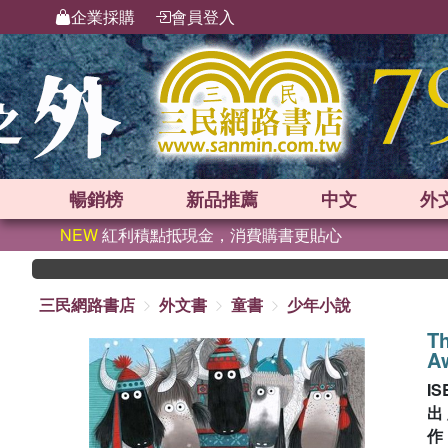
企業採購
會員登入
暢銷榜
新品
推薦
中文
外
NEW
紅利積點抵現金，消費購書更貼心
三民網路書店
外文書
童書
少年小說
Th
A
IS
出