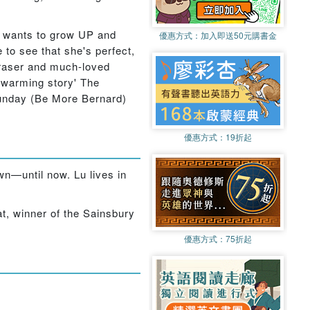
she wants to grow UP and
優惠方式：
加入即送50元購書金
 to see that she's perfect,
Fraser and much-loved
t-warming story' The
 Sunday (Be More Bernard)
優惠方式：
19折起
wn—until now. Lu lives in
at, winner of the Sainsbury
優惠方式：
75折起