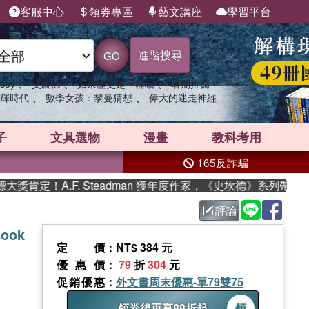
客服中心
領券專區
藝文講座
學習平台
進階搜尋
GO
、
、
、
sey
父親節
如果歷史是一群喵
暑期推薦
、
、
輝時代
數學女孩：黎曼猜想
偉大的迷走神經
子
文具選物
漫畫
教科考用
165反詐騙
定！A.F. Steadman 獲年度作家，《史坎德》系列帶你踏上
評論
Book
定價
：NT$ 384 元
優惠價
：
79
折
304
元
促銷優惠
：
外文書周末優惠-單79雙75
領券後再享88折起
領