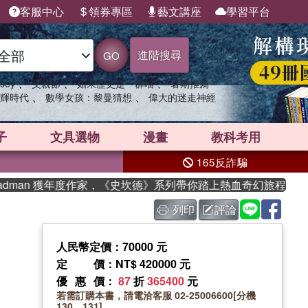
客服中心
領券專區
藝文講座
學習平台
進階搜尋
GO
、
、
、
sey
父親節
如果歷史是一群喵
暑期推薦
、
、
輝時代
數學女孩：黎曼猜想
偉大的迷走神經
子
文具選物
漫畫
教科考用
165反詐騙
dman 獲年度作家，《史坎德》系列帶你踏上熱血奇幻旅程
列印
評論
）
人民幣定價：70000 元
定價
：NT$ 420000 元
優惠價
：
87
折
365400
元
若需訂購本書，請電洽客服 02-25006600[分機
130、131]。