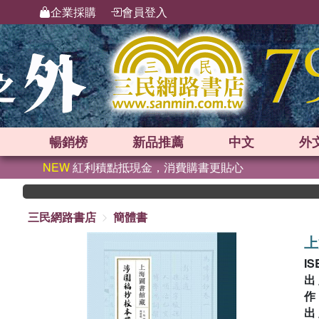
企業採購
會員登入
暢銷榜
新品
推薦
中文
外
NEW
紅利積點抵現金，消費購書更貼心
三民網路書店
簡體書
上
IS
出
出