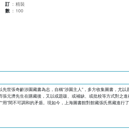
裝訂
：
精裝
本數
：
100
以先世張奇齡涉園藏書為志，自稱“涉園主人”，多方收集圖書，尤以
而張元濟先生在購藏後，又以或題跋、或補缺、或批校等方式對之進
”“用”間不可調和的矛盾。現如今，上海圖書館對館藏張氏舊藏進行