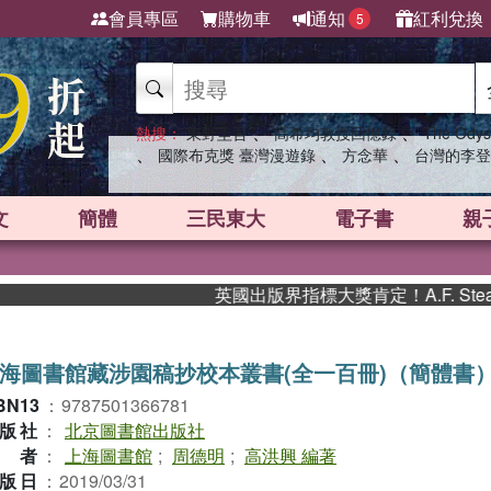
會員專區
購物車
通知
紅利兌換
5
、
、
熱搜：
東野圭吾
高希均教授回憶錄
The Odys
、
、
、
國際布克獎 臺灣漫遊錄
方念華
台灣的李登
文
簡體
三民東大
電子書
親
英國出版界指標大獎肯定！A.F. Stea
海圖書館藏涉園稿抄校本叢書(全一百冊)（簡體書
BN13
：
9787501366781
版社
：
北京圖書館出版社
作者
：
上海圖書館
;
周德明
;
高洪興 編著
版日
：
2019/03/31