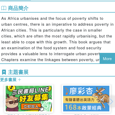
商品簡介
As Africa urbanises and the focus of poverty shifts to
urban centres, there is an imperative to address poverty in
African cities. This is particularly the case in smaller
cities, which are often the most rapidly urbanising, but the
least able to cope with this growth. This book argues that
an examination of the food system and food security
provides a valuable lens to interrogate urban poverty.
More
Chapters examine the linkages between poverty, urban
food systems and local governance with a focus on case
主題書展
studies from three smaller or secondary cities in Africa:
Kisumu (Kenya), Kitwe (Zambia) and Epworth
更多書展
(Zimbabwe).
The book makes a wider contribution to debates on urban
studies and urban governance in Africa through analysis