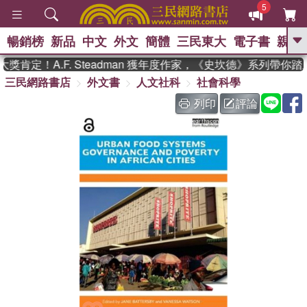
5
暢銷榜
新品
中文
外文
簡體
三民東大
電子書
親子
GO
肯定！A.F. Steadman 獲年度作家，《史坎德》系列帶你踏
三民網路書店
外文書
人文社科
社會科學
、
、
熱搜：
東野圭吾
The Odyssey
、
、
父親節
如果歷史是一群喵
暑期
列印
評論
、
、
推薦
國際布克獎 臺灣漫遊錄
方
、
、
念華
台灣的李登輝時代
數學女
、
孩：黎曼猜想
偉大的迷走神經