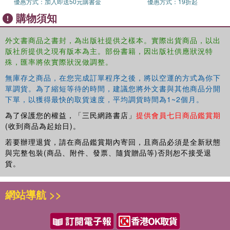
of the causes and consequences of the paucity of urban-
優惠方式：
加入即送50元購書金
優惠方式：
19折起
scale data for decision makers, and by presenting
購物須知
potential methodological innovations to address this
paucity. As the global development agenda is increasingly
外文書商品之書封，為出版社提供之樣本。實際出貨商品，以出
focusing on urban issues, most notably the urban goal of
版社所提供之現有版本為主。部份書籍，因出版社供應狀況特
the new Sustainable Development Goals and the New
殊，匯率將依實際狀況做調整。
Urban Agenda, the work is timely.
無庫存之商品，在您完成訂單程序之後，將以空運的方式為你下
單調貨。為了縮短等待的時間，建議您將外文書與其他商品分開
下單，以獲得最快的取貨速度，平均調貨時間為1~2個月。
The Open Access version of this book, available at:
為了保護您的權益，「三民網路書店」
提供會員七日商品鑑賞期
http://www.tandfebooks.com/doi/view/10.4324/9781315191
(收到商品為起始日)。
195, has been made available under a Creative Commons
若要辦理退貨，請在商品鑑賞期內寄回，且商品必須是全新狀態
Attribution-Non Commercial-No Derivatives 4.0 license.
與完整包裝(商品、附件、發票、隨貨贈品等)否則恕不接受退
貨。
網站導航 >>