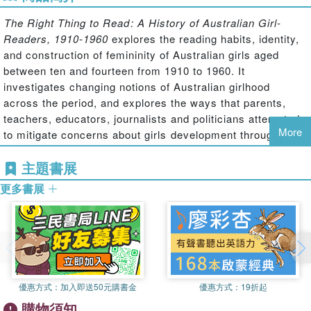
The Right Thing to Read: A History of Australian Girl-
Readers, 1910-1960
explores the reading habits, identity,
and construction of femininity of Australian girls aged
between ten and fourteen from 1910 to 1960. It
investigates changing notions of Australian girlhood
across the period, and explores the ways that parents,
teachers, educators, journalists and politicians attempted
More
to mitigate concerns about girls development through the
promotion of healthy literature. The book also addresses
主題書展
the influence of British publishers to Australian girl-
readers and the growing importance of Australian
更多書展
publishers throughout the period. It considers the rise of
Australian literary nationalism in the global context, and
the increasing prominence of Australian literature in the
period after the Second World War. It also shows how
access to reading material improved for girls over the first
half of the last century.
優惠方式：
加入即送50元購書金
優惠方式：
19折起
購物須知