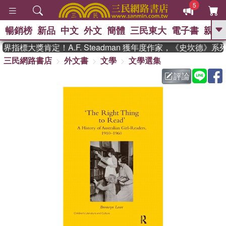
5
暢銷榜
新品
中文
外文
簡體
三民東大
電子書
親子
GO
指標大獎肯定！A.F. Steadman 獲年度作家，《史坎德》系
三民網路書店
外文書
文學
文學選集
、
熱搜：
東野圭吾
高希均教授回憶錄
、
、
、
The Odyssey
父親節
花開錦
評論
、
、
、
繡
暑期推薦
方念華
台灣的
、
李登輝時代
數學女孩：黎曼猜想
、
、
偉大的迷走神經
如果歷史是一
、
群喵
臺灣漫遊錄