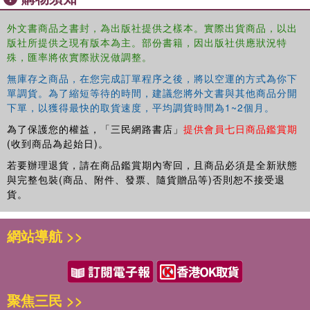
外文書商品之書封，為出版社提供之樣本。實際出貨商品，以出
版社所提供之現有版本為主。部份書籍，因出版社供應狀況特
殊，匯率將依實際狀況做調整。
無庫存之商品，在您完成訂單程序之後，將以空運的方式為你下
單調貨。為了縮短等待的時間，建議您將外文書與其他商品分開
下單，以獲得最快的取貨速度，平均調貨時間為1~2個月。
為了保護您的權益，「三民網路書店」
提供會員七日商品鑑賞期
(收到商品為起始日)。
若要辦理退貨，請在商品鑑賞期內寄回，且商品必須是全新狀態
與完整包裝(商品、附件、發票、隨貨贈品等)否則恕不接受退
貨。
網站導航 >>
聚焦三民 >>