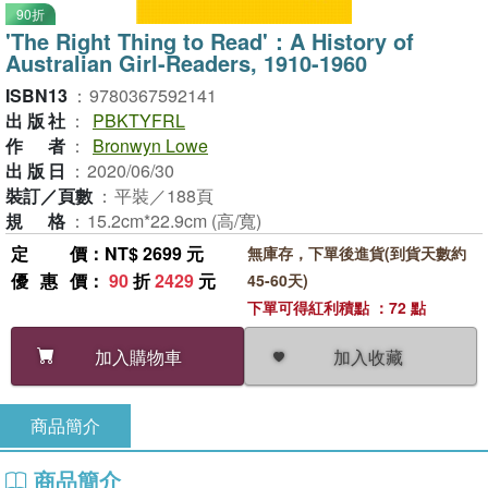
90折
'The Right Thing to Read'：A History of
Australian Girl-Readers, 1910-1960
ISBN13
：
9780367592141
出版社
：
PBKTYFRL
作者
：
Bronwyn Lowe
出版日
：
2020/06/30
裝訂／頁數
：
平裝／188頁
規格
：
15.2cm*22.9cm (高/寬)
定價
：NT$ 2699 元
無庫存，下單後進貨(到貨天數約
優惠價
：
90
折
2429
元
45-60天)
下單可得紅利積點 ：72 點
加入收藏
加入購物車
商品簡介
商品簡介